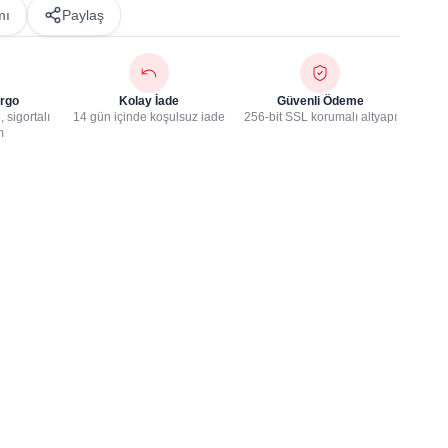
mı
Paylaş
rgo
Kolay İade
Güvenli Ödeme
 sigortalı
14 gün içinde koşulsuz iade
256-bit SSL korumalı altyapı
m