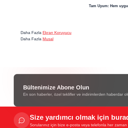
Tam Uyum: Hem uygula
Daha Fazla
Ekran Koruyucu
Daha Fazla
Musal
Bültenimize Abone Olun
En son haberler, özel teklifler ve indirimlerden haberdar ol
Size yardımcı olmak için bura
Sorularınız için bize e-posta veya telefonla her zaman u