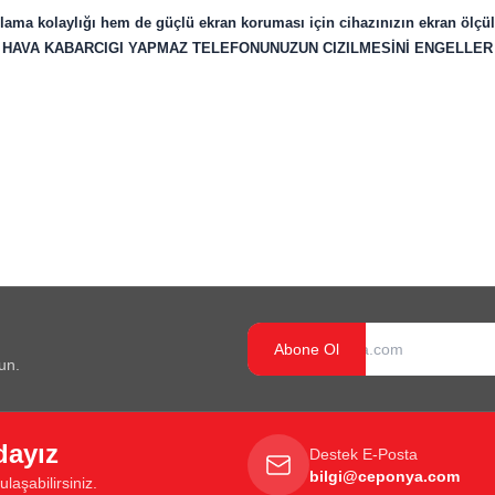
ma kolaylığı hem de güçlü ekran koruması için cihazınızın ekran ölçü
HAVA KABARCIGI YAPMAZ TELEFONUNUZUN CIZILMESİNİ ENGELLER
Abone Ol
un.
dayız
Destek E-Posta
bilgi@ceponya.com
laşabilirsiniz.