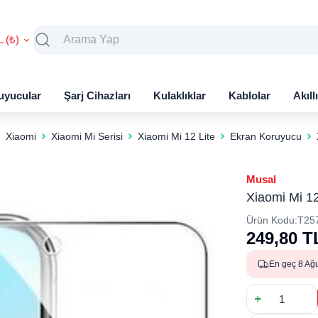
L (₺)
uyucular
Şarj Cihazları
Kulaklıklar
Kablolar
Akıll
Xiaomi
Xiaomi Mi Serisi
Xiaomi Mi 12 Lite
Ekran Koruyucu
Musal
Xiaomi Mi 1
Ürün Kodu:
T25
249,80
T
En geç 8 Ağ