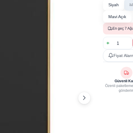
Siyah
M
Mavi Açık
En geç 7 Ağ
Fiyat Alar
Güvenli Ka
Özenli paketleme,
gönderi