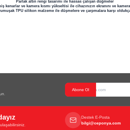
Parlak altın rengi tasarımı ile hassas çalışan düğmeler
iş kenarlar ve kamera kısmı yükseltisi ile cihazınızın ekranını ve kamer
f yumuşak TPU silikon malzeme ile düşmelere ve çarpmalara karşı oldukça
Abone Ol
un.
dayız
Destek E-Posta
bilgi@ceponya.com
laşabilirsiniz.