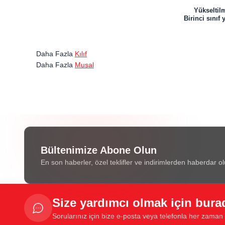
Yükseltilm
Birinci sını
Daha Fazla
Kılıf
Daha Fazla
Musal
Bültenimize Abone Olun
En son haberler, özel teklifler ve indirimlerden haberdar ol
Size yardımcı olmak için bura
Sorularınız için bize e-posta veya telefonla her zaman u