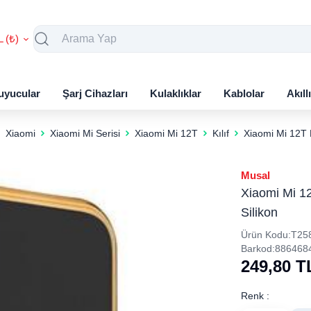
L (₺)
uyucular
Şarj Cihazları
Kulaklıklar
Kablolar
Akıll
Xiaomi
Xiaomi Mi Serisi
Xiaomi Mi 12T
Kılıf
Xiaomi Mi 12T K
Musal
Xiaomi Mi 12
Silikon
Ürün Kodu:
T25
Barkod:
886468
249,80
T
Renk :