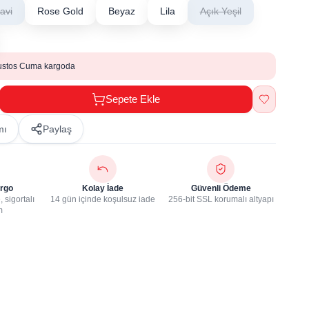
avi
Rose Gold
Beyaz
Lila
Açık Yeşil
ustos Cuma kargoda
Sepete Ekle
mı
Paylaş
rgo
Kolay İade
Güvenli Ödeme
 sigortalı
14 gün içinde koşulsuz iade
256-bit SSL korumalı altyapı
m