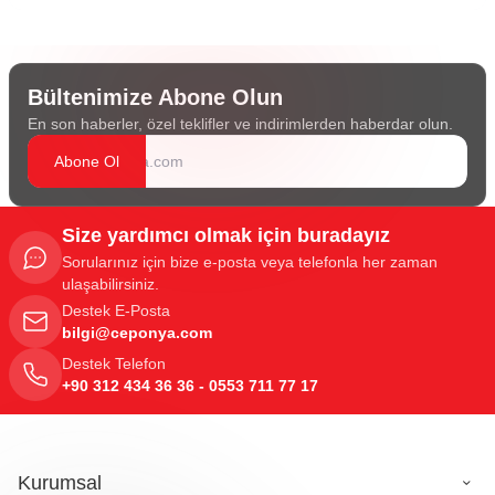
Bültenimize Abone Olun
En son haberler, özel teklifler ve indirimlerden haberdar olun.
Abone Ol
Size yardımcı olmak için buradayız
Sorularınız için bize e-posta veya telefonla her zaman
ulaşabilirsiniz.
Destek E-Posta
bilgi@ceponya.com
Destek Telefon
+90 312 434 36 36 - 0553 711 77 17
Kurumsal