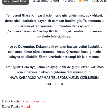
Ürün Özellikleri
Taksit Seçenekleri
Yorumlar
Tavsiye Et
5
(0)
Tempered Glass:
Kimyasal işlemlerle güçlendirilmiş, çok yüksek
derecedeki darbelere dayanıklı camdan üretilmiştir. Telefonunuzu
diğer tüm ekran koruyucu filmlerden daha iyi korur.
Çizilmeye Dayanıklı:Sertliği 8-9H?dir, bıçak, anahtar gibi keskin
objelerle bile çizilmez.
İnce ve Dokunulur: Dokunmatik ekranın hassasiyetini kesinlikle
etkilemez. Uzun süre ekranınızı korur. Çıkarmak istediğinizde
kolayca sökülebilir. Ekran üzerinde herhangi bir iz bırakmaz.
Tam Uyum: Hem uygulama kolaylığı hem de güçlü ekran koruması
için cihazınızın ekran ölçülerine tam uyumludur.
HAVA KABARCIGI YAPMAZ TELEFONUNUZUN CIZILMESİNİ
ENGELLER
Daha Fazla
Ekran Koruyucu
Daha Fazla
Musal