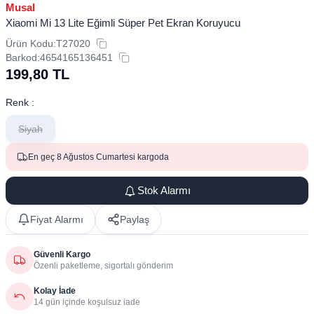
Musal
Xiaomi Mi 13 Lite Eğimli Süper Pet Ekran Koruyucu
Ürün Kodu:
T27020
Barkod:
4654165136451
199,80
TL
Renk :
Siyah
En geç 8 Ağustos Cumartesi kargoda
Stok Alarmı
Fiyat Alarmı
Paylaş
Güvenli Kargo
Özenli paketleme, sigortalı gönderim
Kolay İade
14 gün içinde koşulsuz iade