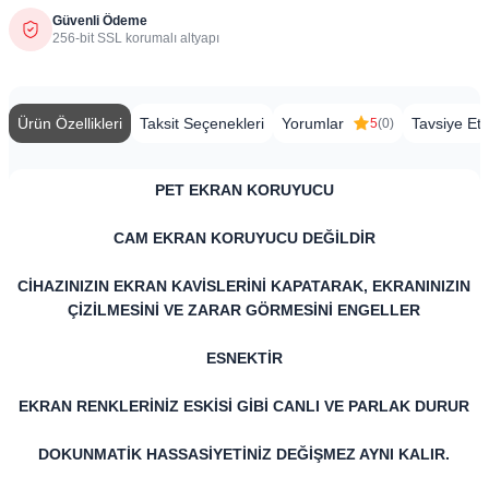
Güvenli Ödeme
256-bit SSL korumalı altyapı
Ürün Özellikleri
Taksit Seçenekleri
Yorumlar
Tavsiye Et
5
(0)
PET EKRAN KORUYUCU
CAM EKRAN KORUYUCU DEĞİLDİR
CİHAZINIZIN EKRAN KAVİSLERİNİ KAPATARAK, EKRANINIZIN
ÇİZİLMESİNİ VE ZARAR GÖRMESİNİ ENGELLER
ESNEKTİR
EKRAN RENKLERİNİZ ESKİSİ GİBİ CANLI VE PARLAK DURUR
DOKUNMATİK HASSASİYETİNİZ DEĞİŞMEZ AYNI KALIR.