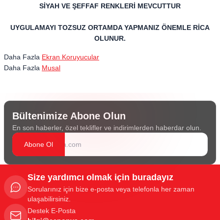
SİYAH VE ŞEFFAF RENKLERİ MEVCUTTUR
UYGULAMAYI TOZSUZ ORTAMDA YAPMANIZ ÖNEMLE RİCA
OLUNUR.
Daha Fazla
Ekran Koruyucular
Daha Fazla
Musal
Bültenimize Abone Olun
En son haberler, özel teklifler ve indirimlerden haberdar olun.
Abone Ol
Size yardımcı olmak için buradayız
Sorularınız için bize e-posta veya telefonla her zaman
ulaşabilirsiniz.
Destek E-Posta