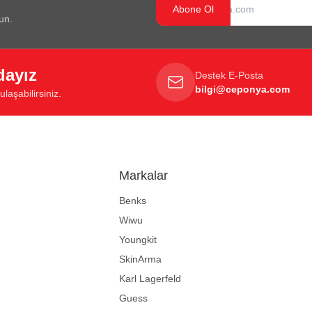
Abone Ol
un.
dayız
Destek E-Posta
bilgi@ceponya.com
laşabilirsiniz.
Markalar
Benks
Wiwu
Youngkit
SkinArma
Karl Lagerfeld
Guess