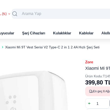
L (₺)
uyucular
Şarj Cihazları
Kulaklıklar
Kablolar
Akıll
Xiaomi Mi 9T Vest Serisi V2 Type-C 2 in 1 2.4A Hızlı Şarj Seti
Zore
Xiaomi Mi 9T
Ürün Kodu:
T14
399,80
T
En geç 6 Ağ