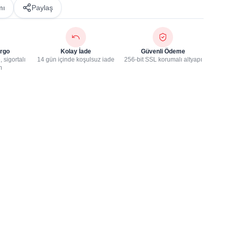
mı
Paylaş
rgo
Kolay İade
Güvenli Ödeme
 sigortalı
14 gün içinde koşulsuz iade
256-bit SSL korumalı altyapı
m