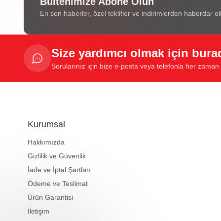
Bültenimize Abone Olun
En son haberler, özel teklifler ve indirimlerden haberdar ol
Size yardımcı olmak için bura
Sorularınız için bize e-posta veya telefonla her zaman u
Kurumsal
Hakkımızda
Gizlilik ve Güvenlik
İade ve İptal Şartları
Ödeme ve Teslimat
Ürün Garantisi
İletişim