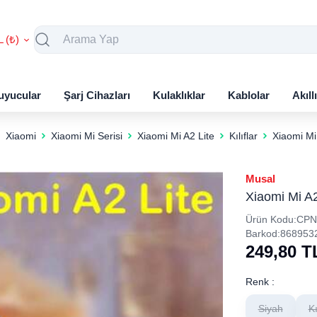
L (₺)
uyucular
Şarj Cihazları
Kulaklıklar
Kablolar
Akıll
Xiaomi
Xiaomi Mi Serisi
Xiaomi Mi A2 Lite
Kılıflar
Xiaomi Mi 
Musal
Xiaomi Mi A2 
Ürün Kodu:
CPN
Barkod:
868953
249,80
T
Renk :
Siyah
K