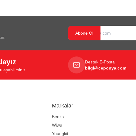
Abone Ol
un.
dayız
Destek E-Posta
bilgi@ceponya.com
laşabilirsiniz.
Markalar
Benks
Wiwu
Youngkit