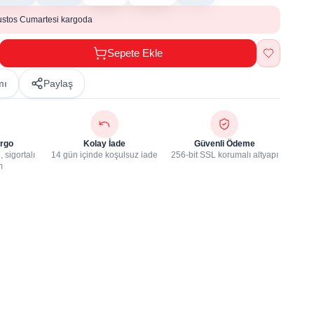
ustos Cumartesi kargoda
Sepete Ekle
mı
Paylaş
rgo
Kolay İade
Güvenli Ödeme
 sigortalı
14 gün içinde koşulsuz iade
256-bit SSL korumalı altyapı
m