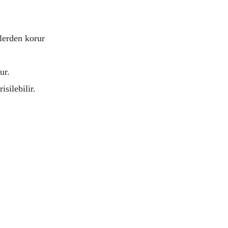
elerden korur
ur.
isilebilir.