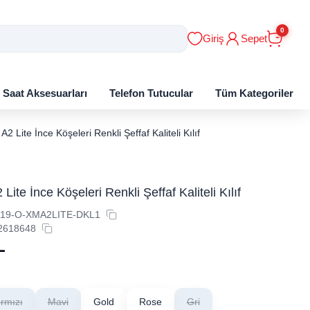
0
Giriş
Sepet
ı Saat Aksesuarları
Telefon Tutucular
Tüm Kategoriler
A2 Lite İnce Köşeleri Renkli Şeffaf Kaliteli Kılıf
Lite İnce Köşeleri Renkli Şeffaf Kaliteli Kılıf
19-O-XMA2LITE-DKL1
2618648
L
ırmızı
Mavi
Gold
Rose
Gri