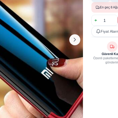
En geç 8 Ağ
Fiyat Alar
Güvenli Ka
Özenli paketleme,
gönderi