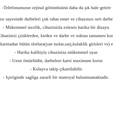
-Telefonunuzun orjinal görüntüsünü daha da şık hale getirir
ısı sayesinde darbeleri çok rahat emer ve cihazınızı sert darb
- Mükemmel incelik, cihazinizla eslesen harika bir dizayn.
Cihazinizi çiziklerden, kirden ve darbe ve soktan tamamen kor
karmadan bütün slotlara(yan tuslar,sarj,kulaklik girisleri vs) er
- Harika kalibiyla cihaziniza mükemmel uyar.
- Uzun ömürlüdür, darbelere karsi maximum korur.
- Kolayca takip çikartilabilir.
- Içeriginde sagliga zararli bir materyal bulunmamaktadir.