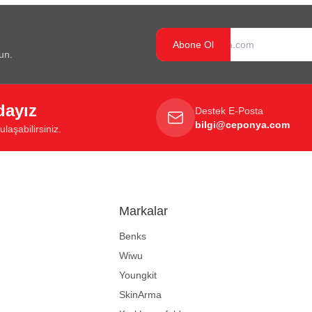
Abone Ol
un.
dayız
Destek E-Posta
bilgi@ceponya.com
laşabilirsiniz.
Markalar
Benks
Wiwu
Youngkit
SkinArma