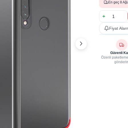
En geç 8 Ağ
Fiyat Alar
Güvenli Ka
Özenli paketleme,
gönderi