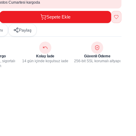
ustos Cumartesi kargoda
Sepete Ekle
mı
Paylaş
rgo
Kolay İade
Güvenli Ödeme
 sigortalı
14 gün içinde koşulsuz iade
256-bit SSL korumalı altyapı
m