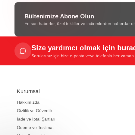
Bültenimize Abone Olun
En son haberler, özel teklifler ve indirimlerden haberdar ol
Size yardımcı olmak için bura
Sorularınız için bize e-posta veya telefonla her zaman u
Kurumsal
Hakkımızda
Gizlilik ve Güvenlik
İade ve İptal Şartları
Ödeme ve Teslimat