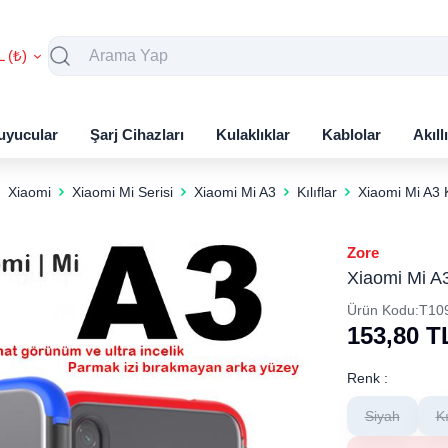
L (₺)
uyucular
Şarj Cihazları
Kulaklıklar
Kablolar
Akıll
Xiaomi
Xiaomi Mi Serisi
Xiaomi Mi A3
Kılıflar
Xiaomi Mi A3 
Zore
Xiaomi Mi A
Ürün Kodu:
T10
153,80
T
Renk :
Siyah
K