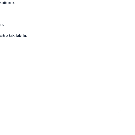
nutturur.
ır.
tıp takılabilir.