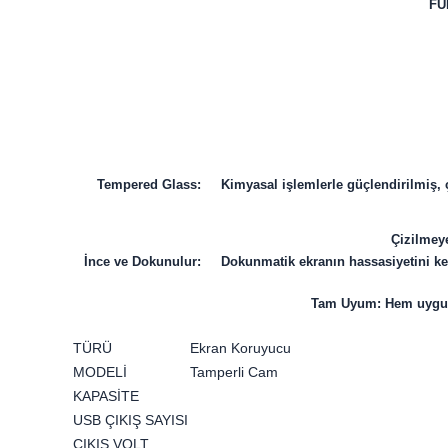
FU
Tempered Glass: Kimyasal işlemlerle güçlendirilmiş, ço
Çizilmeye
İnce ve Dokunulur: Dokunmatik ekranın hassasiyetini kesin
Tam Uyum: Hem uygula
TÜRÜ
Ekran Koruyucu
MODELİ
Tamperli Cam
KAPASİTE
USB ÇIKIŞ SAYISI
ÇIKIŞ VOLT