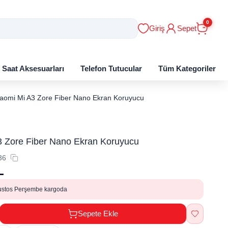
0
Giriş
Sepet
ı Saat Aksesuarları
Telefon Tutucular
Tüm Kategoriler
iaomi Mi A3 Zore Fiber Nano Ekran Koruyucu
3 Zore Fiber Nano Ekran Koruyucu
36
L
ustos Perşembe kargoda
Sepete Ekle