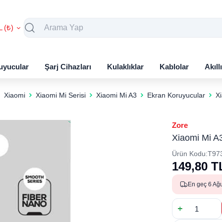
L (₺)
uyucular
Şarj Cihazları
Kulaklıklar
Kablolar
Akıll
Xiaomi
Xiaomi Mi Serisi
Xiaomi Mi A3
Ekran Koruyucular
X
Zore
Xiaomi Mi A
Ürün Kodu:
T97
149,80
T
En geç 6 Ağ