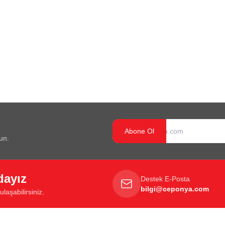
Abone Ol
un.
dayız
Destek E-Posta
bilgi@ceponya.com
laşabilirsiniz.