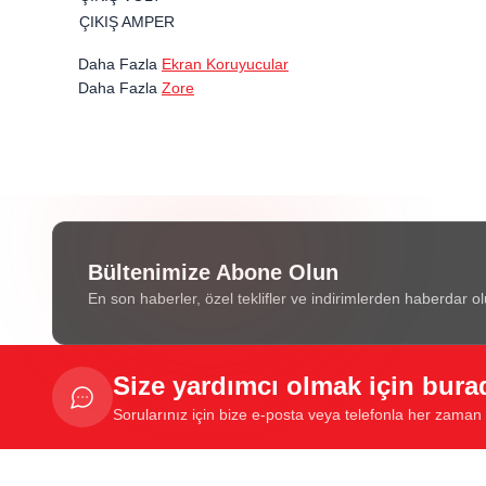
ÇIKIŞ AMPER
Daha Fazla
Ekran Koruyucular
Daha Fazla
Zore
Bültenimize Abone Olun
En son haberler, özel teklifler ve indirimlerden haberdar ol
Size yardımcı olmak için bura
Sorularınız için bize e-posta veya telefonla her zaman u