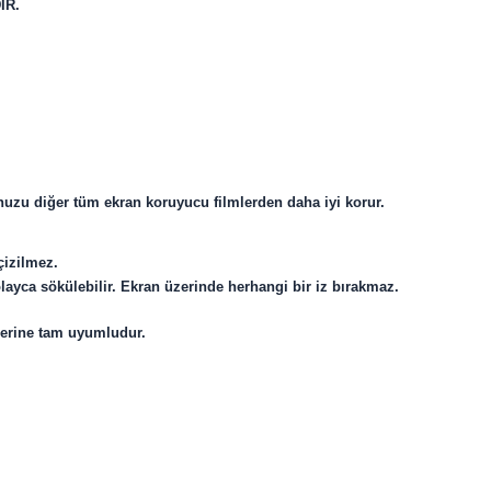
IR.
uzu diğer tüm ekran koruyucu filmlerden daha iyi korur.
 çizilmez.
ayca sökülebilir. Ekran üzerinde herhangi bir iz bırakmaz.
lerine tam uyumludur.