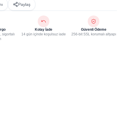
mı
Paylaş
rgo
Kolay İade
Güvenli Ödeme
 sigortalı
14 gün içinde koşulsuz iade
256-bit SSL korumalı altyapı
m