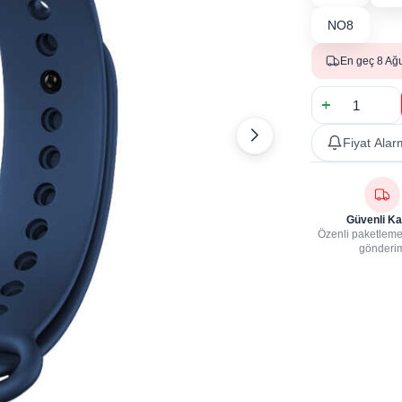
NO8
En geç 8 Ağ
Fiyat Alar
Güvenli Ka
Özenli paketleme,
gönderi