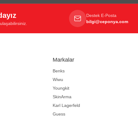
dayız
Destek E-Posta
bilgi@ceponya.com
laşabilirsiniz.
Markalar
Benks
Wiwu
Youngkit
SkinArma
Karl Lagerfeld
Guess