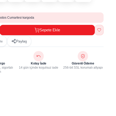
ustos Cumartesi kargoda
Sepete Ekle
mı
Paylaş
rgo
Kolay İade
Güvenli Ödeme
 sigortalı
14 gün içinde koşulsuz iade
256-bit SSL korumalı altyapı
m