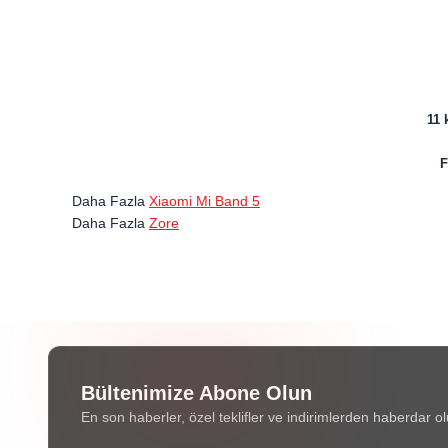
11 
F
Daha Fazla
Xiaomi Mi Band 5
Daha Fazla
Zore
Bültenimize Abone Olun
En son haberler, özel teklifler ve indirimlerden haberdar ol