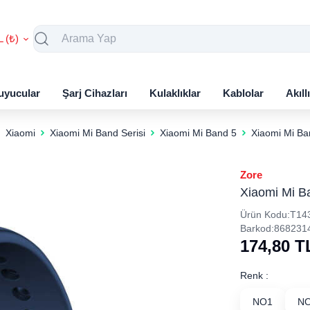
L (₺)
uyucular
Şarj Cihazları
Kulaklıklar
Kablolar
Akıll
Xiaomi
Xiaomi Mi Band Serisi
Xiaomi Mi Band 5
Xiaomi Mi Ban
Zore
Xiaomi Mi Ba
Ürün Kodu:
T14
Barkod:
868231
174,80
T
Renk :
NO1
N