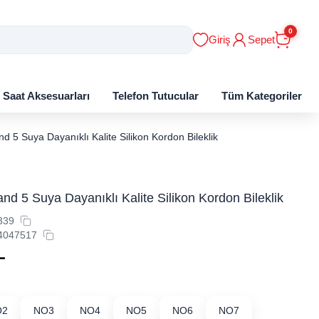
0
Giriş
Sepet
ı Saat Aksesuarları
Telefon Tutucular
Tüm Kategoriler
d 5 Suya Dayanıklı Kalite Silikon Kordon Bileklik
nd 5 Suya Dayanıklı Kalite Silikon Kordon Bileklik
339
4047517
L
O2
NO3
NO4
NO5
NO6
NO7