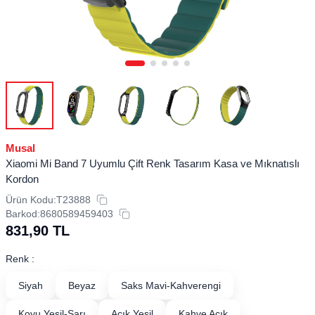
Musal
Xiaomi Mi Band 7 Uyumlu Çift Renk Tasarım Kasa ve Mıknatıslı
Kordon
Ürün Kodu:
T23888
Barkod:
8680589459403
831,90
TL
Renk :
Siyah
Beyaz
Saks Mavi-Kahverengi
Koyu Yeşil-Sarı
Açık Yeşil
Kahve Açık