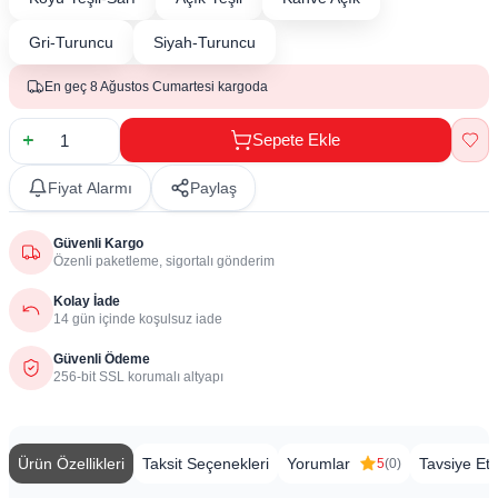
Gri-Turuncu
Siyah-Turuncu
En geç 8 Ağustos Cumartesi kargoda
Sepete Ekle
Fiyat Alarmı
Paylaş
Güvenli Kargo
Özenli paketleme, sigortalı gönderim
Kolay İade
14 gün içinde koşulsuz iade
Güvenli Ödeme
256-bit SSL korumalı altyapı
Ürün Özellikleri
Taksit Seçenekleri
Yorumlar
Tavsiye Et
5
(0)