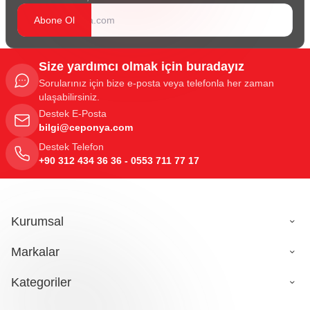
Abone Ol
Size yardımcı olmak için buradayız
Sorularınız için bize e-posta veya telefonla her zaman
ulaşabilirsiniz.
Destek E-Posta
bilgi@ceponya.com
Destek Telefon
+90 312 434 36 36 - 0553 711 77 17
Kurumsal
Markalar
Kategoriler