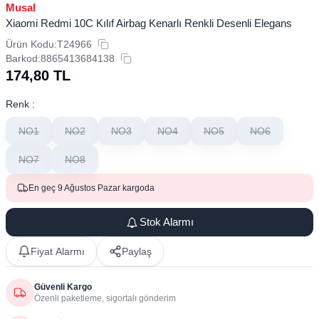
Musal
Xiaomi Redmi 10C Kılıf Airbag Kenarlı Renkli Desenli Elegans
Ürün Kodu:
T24966
Barkod:
8865413684138
174,80
TL
Renk :
NO1
NO2
NO3
NO4
NO5
NO6
NO7
NO8
En geç 9 Ağustos Pazar kargoda
Stok Alarmı
Fiyat Alarmı
Paylaş
Güvenli Kargo
Özenli paketleme, sigortalı gönderim