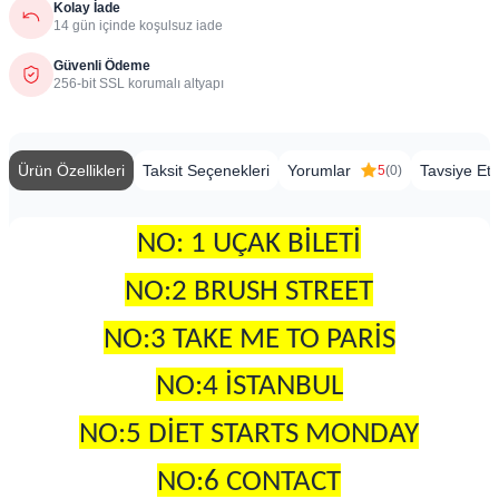
Kolay İade
14 gün içinde koşulsuz iade
Güvenli Ödeme
256-bit SSL korumalı altyapı
Ürün Özellikleri
Taksit Seçenekleri
Yorumlar
Tavsiye Et
5
(0)
NO: 1 UÇAK BİLETİ
NO:2 BRUSH STREET
NO:3 TAKE ME TO PARİS
NO:4 İSTANBUL
NO:5 DİET STARTS MONDAY
NO:6 CONTACT