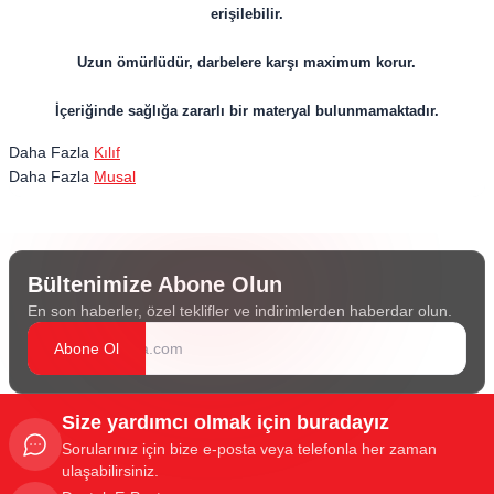
erişilebilir.
Uzun ömürlüdür, darbelere karşı maximum korur.
İçeriğinde sağlığa zararlı bir materyal bulunmamaktadır.
Daha Fazla
Kılıf
Daha Fazla
Musal
Bültenimize Abone Olun
En son haberler, özel teklifler ve indirimlerden haberdar olun.
Abone Ol
Size yardımcı olmak için buradayız
Sorularınız için bize e-posta veya telefonla her zaman
ulaşabilirsiniz.