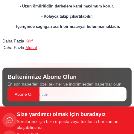
- Uzun ömürlüdür, darbelere karsi maximum korur.
- Kolayca takip çikartilabilir.
- Içeriginde sagliga zararli bir materyal bulunmamaktadir.
Daha Fazla
Kılıf
Daha Fazla
Musal
Bültenimize Abone Olun
En son haberler, özel teklifler ve indirimlerden haberdar olun.
Abone Ol
Size yardımcı olmak için buradayız
Sorularınız için bize e-posta veya telefonla her zaman
ulaşabilirsiniz.