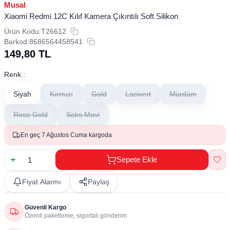
Musal
Xiaomi Redmi 12C Kılıf Kamera Çıkıntılı Soft Silikon
Ürün Kodu:
T26612
Barkod:
8686564458541
149,80
TL
Renk :
Siyah
Kırmızı
Gold
Lacivert
Mürdüm
Rose Gold
Saks Mavi
En geç 7 Ağustos Cuma kargoda
Sepete Ekle
Fiyat Alarmı
Paylaş
Güvenli Kargo
Özenli paketleme, sigortalı gönderim