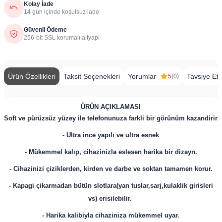
Kolay İade
14 gün içinde koşulsuz iade
Güvenli Ödeme
256-bit SSL korumalı altyapı
Ürün Özellikleri
Taksit Seçenekleri
Yorumlar
Tavsiye Et
5
(0)
ÜRÜN AÇIKLAMASI
Soft ve pürüzsüz yüzey ile telefonunuza farkli bir görünüm kazandirir
- Ultra ince yapılı ve ultra esnek
- Mükemmel kalıp, cihazinizla eslesen harika bir dizayn.
- Cihazinizi çiziklerden, kirden ve darbe ve soktan tamamen korur.
- Kapagi çikarmadan bütün slotlara(yan tuslar,sarj,kulaklik girisleri
vs) erisilebilir.
- Harika kalibiyla cihaziniza mükemmel uyar.