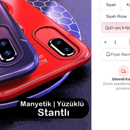
Siyah
K
Siyah Rose
En geç 8 Ağ
Fiyat Alar
Güvenli Ka
Özenli paketleme,
gönderi