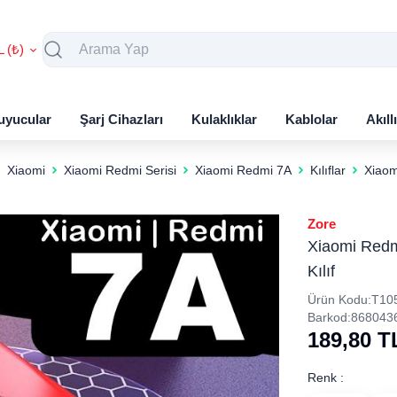
L (₺)
uyucular
Şarj Cihazları
Kulaklıklar
Kablolar
Akıll
Xiaomi
Xiaomi Redmi Serisi
Xiaomi Redmi 7A
Kılıflar
Xiaom
Zore
Xiaomi Redm
Kılıf
Ürün Kodu:
T10
Barkod:
868043
189,80
T
Renk :