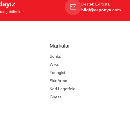
dayız
Destek E-Posta
bilgi@ceponya.com
laşabilirsiniz.
Markalar
Benks
Wiwu
Youngkit
SkinArma
Karl Lagerfeld
Guess