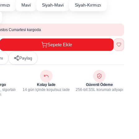
ırmızı
Mavi
Siyah-Mavi
Siyah-Kırmızı
ustos Cumartesi kargoda
Sepete Ekle
mı
Paylaş
rgo
Kolay İade
Güvenli Ödeme
 sigortalı
14 gün içinde koşulsuz iade
256-bit SSL korumalı altyapı
m