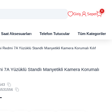
0
Giriş
Sepet
ı Saat Aksesuarları
Telefon Tutucular
Tüm Kategoriler
i Redmi 7A Yüzüklü Standlı Manyetikli Kamera Korumalı Kılıf
i 7A Yüzüklü Standlı Manyetikli Kamera Korumalı
543
6531556
L