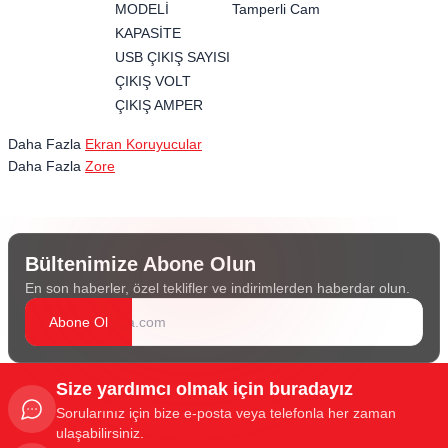
MODELİ
Tamperli Cam
KAPASİTE
USB ÇIKIŞ SAYISI
ÇIKIŞ VOLT
ÇIKIŞ AMPER
Daha Fazla
Ekran Koruyucular
Daha Fazla
Zore
Bültenimize Abone Olun
En son haberler, özel teklifler ve indirimlerden haberdar olun.
Abone Ol
Size yardımcı olmak için buradayız
Sorularınız için bize e-posta veya telefonla her zaman
ulaşabilirsiniz.