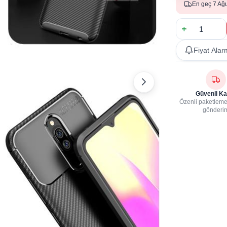
En geç 7 Ağ
Fiyat Alar
Güvenli Ka
Özenli paketleme,
gönderi