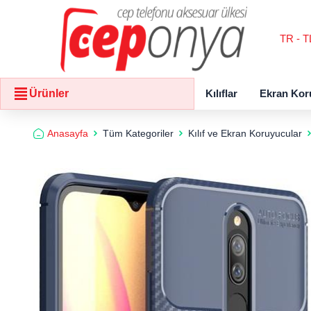
TR - T
Kılıflar
Ekran Kor
Ürünler
Anasayfa
Tüm Kategoriler
Kılıf ve Ekran Koruyucular