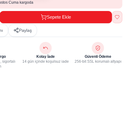
ustos Cuma kargoda
Sepete Ekle
mı
Paylaş
rgo
Kolay İade
Güvenli Ödeme
 sigortalı
14 gün içinde koşulsuz iade
256-bit SSL korumalı altyapı
m