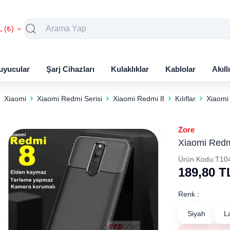
L (₺)
uyucular
Şarj Cihazları
Kulaklıklar
Kablolar
Akıll
Xiaomi
Xiaomi Redmi Serisi
Xiaomi Redmi 8
Kılıflar
Xiaomi
Zore
Xiaomi Redmi
Ürün Kodu:
T10
189,80
T
Renk :
Siyah
L