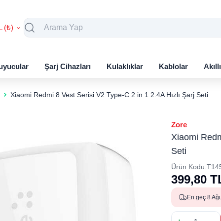
L (₺)
uyucular
Şarj Cihazları
Kulaklıklar
Kablolar
Akıll
Xiaomi Redmi 8 Vest Serisi V2 Type-C 2 in 1 2.4A Hızlı Şarj Seti
Zore
Xiaomi Redmi
Seti
Ürün Kodu:
T14
399,80
T
En geç 8 Ağ