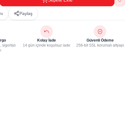
mı
Paylaş
rgo
Kolay İade
Güvenli Ödeme
 sigortalı
14 gün içinde koşulsuz iade
256-bit SSL korumalı altyapı
m