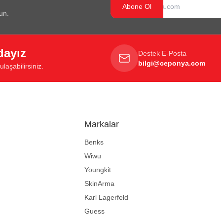
Abone Ol
un.
dayız
Destek E-Posta
bilgi@ceponya.com
laşabilirsiniz.
Markalar
Benks
Wiwu
Youngkit
SkinArma
Karl Lagerfeld
Guess