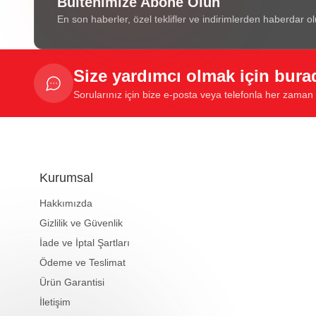
Bültenimize Abone Olun
En son haberler, özel teklifler ve indirimlerden haberdar ol
Size yardımcı olmak için bura
Sorularınız için bize e-posta veya telefonla her zaman u
Kurumsal
Hakkımızda
Gizlilik ve Güvenlik
İade ve İptal Şartları
Ödeme ve Teslimat
Ürün Garantisi
İletişim