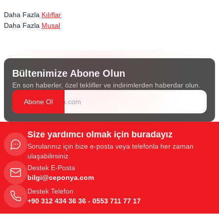
Daha Fazla
Kılıflar
Daha Fazla
Musal
Bültenimize Abone Olun
En son haberler, özel teklifler ve indirimlerden haberdar olun.
Abone Ol
Size yardımcı olmak için buradayız
Sorularınız için bize e-posta veya telefonla her zaman
ulaşabilirsiniz.
Destek E-Posta
bilgi@ceponya.com
Destek Telefon
+90 312 434 36 36 - 0553 711 77 17