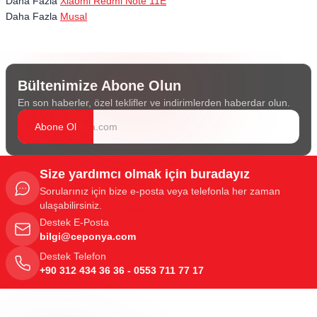
Daha Fazla
Xiaomi Redmi Note 11E
Daha Fazla
Musal
Bültenimize Abone Olun
En son haberler, özel teklifler ve indirimlerden haberdar olun.
Abone Ol
Size yardımcı olmak için buradayız
Sorularınız için bize e-posta veya telefonla her zaman
ulaşabilirsiniz.
Destek E-Posta
bilgi@ceponya.com
Destek Telefon
+90 312 434 36 36 - 0553 711 77 17