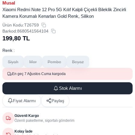
Musal
Xiaomi Redmi Note 12 Pro 5G Kılıf Kalpli Çiçekli Bileklik Zincirli
Kamera Korumalı Kenarları Gold Renk, Silikon
Ürün Kodu:
T26759
Barkod:
8680541564104
199,80
TL
Renk :
Siyah
Mor
Pembe
Beyaz
En geç 7 Ağustos Cuma kargoda
Stok Alarmı
Fiyat Alarmı
Paylaş
Güvenli Kargo
Özenli paketleme, sigortalı gönderim
Kolay İade