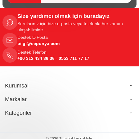
Size yardımcı olmak için buradayız
Sorularınız için bize e-posta veya telefonla her zaman
ulaşabilirsiniz.
Destek E-Posta
bilgi@ceponya.com
Destek Telefon
+90 312 434 36 36 - 0553 711 77 17
Kurumsal
Markalar
Kategoriler
© 2026 Tüm hakları saklıdır.