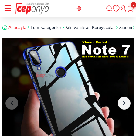
0
Giriş
Sepe
Anasayfa
Tüm Kategoriler
Kılıf ve Ekran Koruyucular
Xiaomi