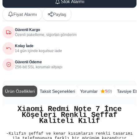
Stok Alarmı
Fiyat Alarmı
Paylaş
Güvenli Kargo
Özenli paketleme, sigortalı gönderim
Kolay İade
14 gün içinde koşulsuz iade
Güvenli Ödeme
256-bit SSL korumalı altyapı
Ürün Özellikleri
Taksit Seçenekleri
Yorumlar
Tavsiye Et
5
(0)
Xiaomi Redmi Note 7 İnce
Köşeleri Renkli Şeffaf
Kaliteli Kılıf
-Kılıfın şeffaf ve kenar kısımların renkli tasarımı
ile telefonunuza farklı bir görünüm kazandırır