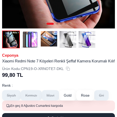
Ceponya
Xiaomi Redmi Note 7 Köşeleri Renkli Şeffaf Kamera Korumalı Kılıf
Ürün Kodu:
CPN19-O-XRNOTE7-DKL
99,80
TL
Renk :
Siyah
Kırmızı
Mavi
Gold
Rose
Gri
En geç 8 Ağustos Cumartesi kargoda