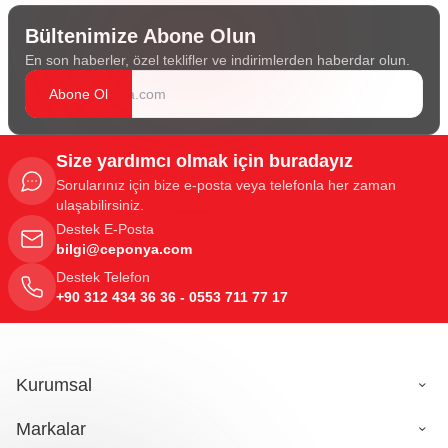
Bültenimize Abone Olun
En son haberler, özel teklifler ve indirimlerden haberdar olun.
Abone Ol
Size yardımcı olmak için buradayız
Sorularınız için bize e-posta veya telefonla her zaman
ulaşabilirsiniz.
Destek E-Posta
bilgi@ceponya.com
Destek Telefon
+90 312 434 36 36 - 0553 711 77 17
Kurumsal
Markalar