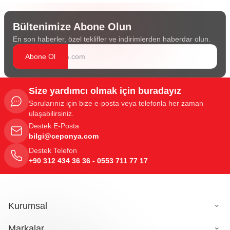
Bültenimize Abone Olun
En son haberler, özel teklifler ve indirimlerden haberdar olun.
Abone Ol
Size yardımcı olmak için buradayız
Sorularınız için bize e-posta veya telefonla her zaman
ulaşabilirsiniz.
Destek E-Posta
bilgi@ceponya.com
Destek Telefon
+90 312 434 36 36 - 0553 711 77 17
Kurumsal
Markalar