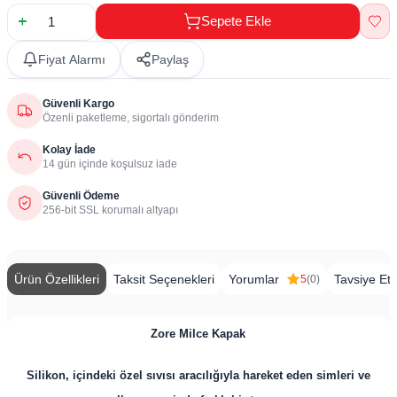
Sepete Ekle
Fiyat Alarmı
Paylaş
Güvenli Kargo
Özenli paketleme, sigortalı gönderim
Kolay İade
14 gün içinde koşulsuz iade
Güvenli Ödeme
256-bit SSL korumalı altyapı
Ürün Özellikleri
Taksit Seçenekleri
Yorumlar
Tavsiye Et
5
(0)
​Zore Milce Kapak
Silikon, içindeki özel sıvısı aracılığıyla hareket eden simleri ve