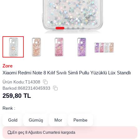
Zore
Xiaomi Redmi Note 8 Kılıf Sıvılı Simli Pullu Yüzüklü Lüx Standlı
Ürün Kodu:
T14308
Barkod:
8682314045933
259,80
TL
Renk :
Gold
Gümüş
Mor
Pembe
En geç 8 Ağustos Cumartesi kargoda