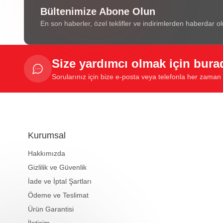
Bültenimize Abone Olun
En son haberler, özel teklifler ve indirimlerden haberdar ol
Size yardımcı olmak için bura
Sorularınız için bize e-posta veya telefonla her zaman u
Kurumsal
Hakkımızda
Gizlilik ve Güvenlik
İade ve İptal Şartları
Ödeme ve Teslimat
Ürün Garantisi