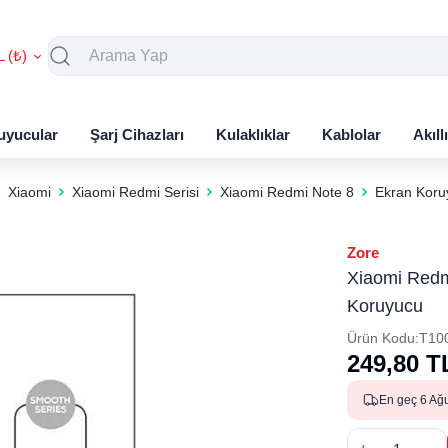
L (₺)
uyucular
Şarj Cihazları
Kulaklıklar
Kablolar
Akıll
Xiaomi
Xiaomi Redmi Serisi
Xiaomi Redmi Note 8
Ekran Koru
Zore
Xiaomi Redm
Koruyucu
Ürün Kodu:
T10
249,80
T
En geç 6 Ağ