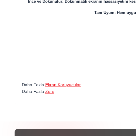
İnce ve Dokunulur: Dokunmatik ekranın hassasiyetini kesin
Tam Uyum: Hem uygula
Daha Fazla
Ekran Koruyucular
Daha Fazla
Zore