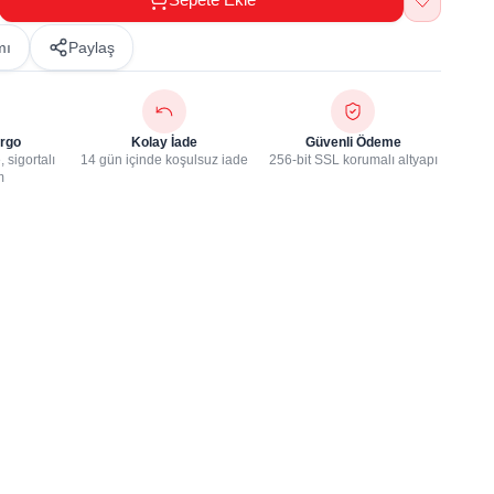
mı
Paylaş
rgo
Kolay İade
Güvenli Ödeme
 sigortalı
14 gün içinde koşulsuz iade
256-bit SSL korumalı altyapı
m