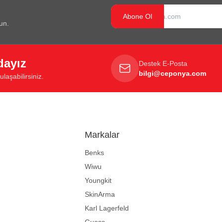
Abone Ol
un.
dayız
Destek E-Posta
bilgi@ceponya.com
laşabilirsiniz.
Markalar
Benks
Wiwu
Youngkit
SkinArma
Karl Lagerfeld