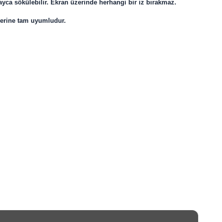
ayca sökülebilir. Ekran üzerinde herhangi bir iz bırakmaz.
lerine tam uyumludur.