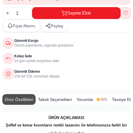
Sepete Ekle
Fiyat Alarmı
Paylaş
Güvenli Kargo
Özenli paketleme, sigortalı gönderim
Kolay İade
14 gün içinde koşulsuz iade
Güvenli Ödeme
256-bit SSL korumalı altyapı
Ürün Özellikleri
Taksit Seçenekleri
Yorumlar
Tavsiye Et
5
(0)
ÜRÜN AÇIKLAMASI
Şeffaf ve kenar kısımların renkli tasarımı ile telefonunuza farkli bir