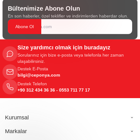
Bültenimize Abone Olun
En son haberler, özel teklifler ve indirimlerden haberdar olun.
Abone Ol
Size yardımcı olmak için buradayız
Sorularınız için bize e-posta veya telefonla her zaman
ulaşabilirsiniz.
Destek E-Posta
bilgi@ceponya.com
Destek Telefon
+90 312 434 36 36 - 0553 711 77 17
Kurumsal
Markalar