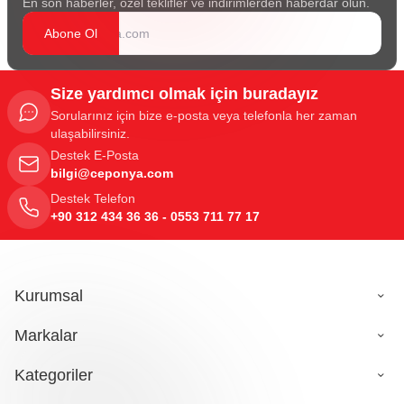
En son haberler, özel teklifler ve indirimlerden haberdar olun.
Abone Ol
Size yardımcı olmak için buradayız
Sorularınız için bize e-posta veya telefonla her zaman
ulaşabilirsiniz.
Destek E-Posta
bilgi@ceponya.com
Destek Telefon
+90 312 434 36 36 - 0553 711 77 17
Kurumsal
Markalar
Kategoriler