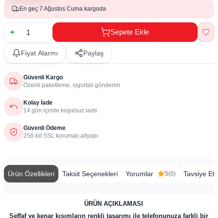
En geç 7 Ağustos Cuma kargoda
Sepete Ekle
Fiyat Alarmı
Paylaş
Güvenli Kargo
Özenli paketleme, sigortalı gönderim
Kolay İade
14 gün içinde koşulsuz iade
Güvenli Ödeme
256-bit SSL korumalı altyapı
Ürün Özellikleri
Taksit Seçenekleri
Yorumlar
Tavsiye Et
5
(0)
​
ÜRÜN AÇIKLAMASI
Şeffaf ve kenar kısımların renkli tasarımı ile telefonunuza farkli bir