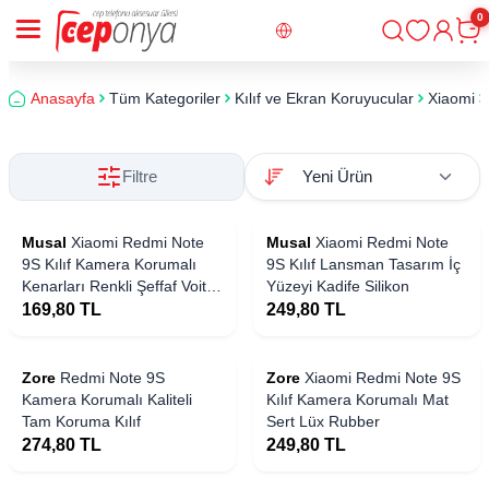
0
Giriş
Sepe
Anasayfa
Tüm Kategoriler
Kılıf ve Ekran Koruyucular
Xiaomi
Filtre
Musal
Xiaomi Redmi Note
Musal
Xiaomi Redmi Note
9S Kılıf Kamera Korumalı
9S Kılıf Lansman Tasarım İç
Kenarları Renkli Şeffaf Voit
Yüzeyi Kadife Silikon
Silikon
169,80
TL
249,80
TL
Zore
Redmi Note 9S
Zore
Xiaomi Redmi Note 9S
Kamera Korumalı Kaliteli
Kılıf Kamera Korumalı Mat
Tam Koruma Kılıf
Sert Lüx Rubber
274,80
TL
249,80
TL