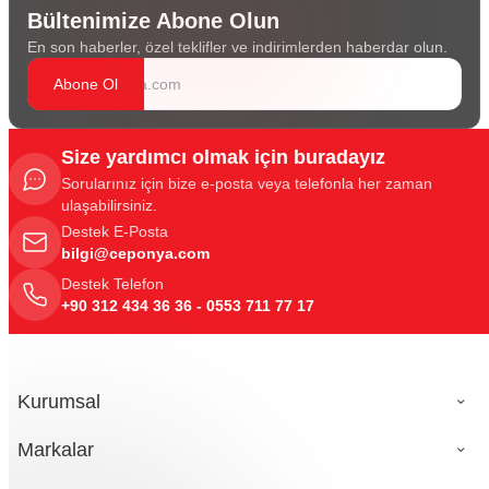
Bültenimize Abone Olun
En son haberler, özel teklifler ve indirimlerden haberdar olun.
Abone Ol
Size yardımcı olmak için buradayız
Sorularınız için bize e-posta veya telefonla her zaman
ulaşabilirsiniz.
Destek E-Posta
bilgi@ceponya.com
Destek Telefon
+90 312 434 36 36 - 0553 711 77 17
Kurumsal
Markalar