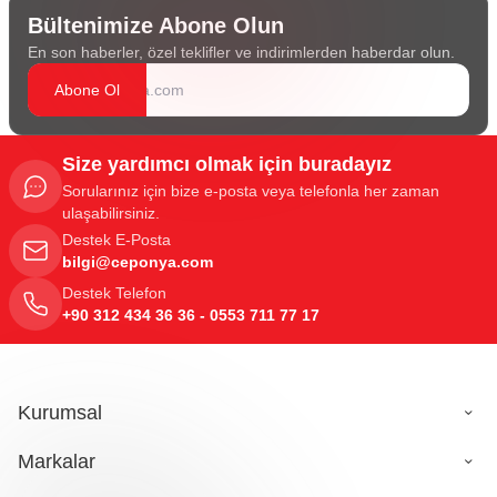
Bültenimize Abone Olun
En son haberler, özel teklifler ve indirimlerden haberdar olun.
Abone Ol
Size yardımcı olmak için buradayız
Sorularınız için bize e-posta veya telefonla her zaman
ulaşabilirsiniz.
Destek E-Posta
bilgi@ceponya.com
Destek Telefon
+90 312 434 36 36 - 0553 711 77 17
Kurumsal
Markalar