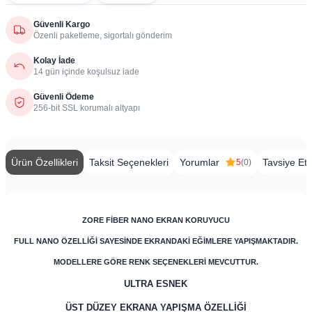
Güvenli Kargo
Özenli paketleme, sigortalı gönderim
Kolay İade
14 gün içinde koşulsuz iade
Güvenli Ödeme
256-bit SSL korumalı altyapı
Ürün Özellikleri
Taksit Seçenekleri
Yorumlar
Tavsiye Et
5
(0)
ZORE FİBER NANO EKRAN KORUYUCU
FULL NANO ÖZELLİĞİ SAYESİNDE EKRANDAKİ EĞİMLERE YAPIŞMAKTADIR.
MODELLERE GÖRE RENK SEÇENEKLERİ MEVCUTTUR.
ULTRA ESNEK
ÜST DÜZEY EKRANA YAPIŞMA ÖZELLİĞİ