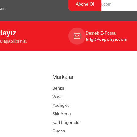
Abone Ol
un.
dayız
Destek E-Posta
bilgi@ceponya.com
laşabilirsiniz.
Markalar
Benks
Wiwu
Youngkit
SkinArma
Karl Lagerfeld
Guess