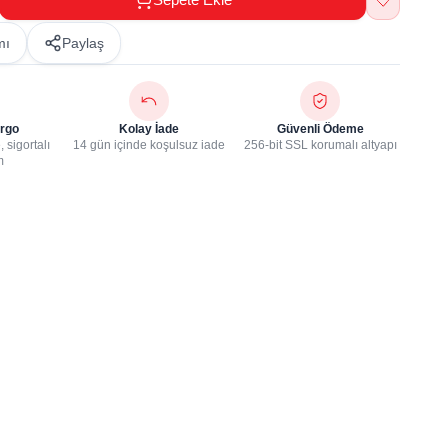
mı
Paylaş
rgo
Kolay İade
Güvenli Ödeme
 sigortalı
14 gün içinde koşulsuz iade
256-bit SSL korumalı altyapı
m