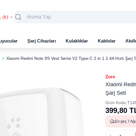
L (₺)
uyucular
Şarj Cihazları
Kulaklıklar
Kablolar
Akıll
Xiaomi Redmi Note 9S Vest Serisi V2 Type-C 2 in 1 2.4A Hızlı Şarj S
Zore
Xiaomi Redmi
Şarj Seti
Ürün Kodu:
T14
399,80
T
En geç 7 Ağ