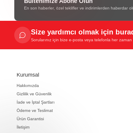
Bültenimize Abone Olun
En son haberler, özel teklifler ve indirimlerden haberdar ol
Size yardımcı olmak için bura
Sorularınız için bize e-posta veya telefonla her zaman u
Kurumsal
Hakkımızda
Gizlilik ve Güvenlik
İade ve İptal Şartları
Ödeme ve Teslimat
Ürün Garantisi
İletişim