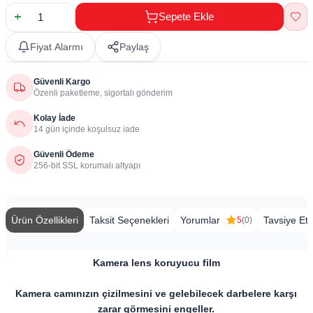
Sepete Ekle
Fiyat Alarmı
Paylaş
Güvenli Kargo
Özenli paketleme, sigortalı gönderim
Kolay İade
14 gün içinde koşulsuz iade
Güvenli Ödeme
256-bit SSL korumalı altyapı
Ürün Özellikleri
Taksit Seçenekleri
Yorumlar
Tavsiye Et
5
(0)
Kamera lens koruyucu film
Kamera camınızın çizilmesini ve gelebilecek darbelere karşı
zarar görmesini engeller.