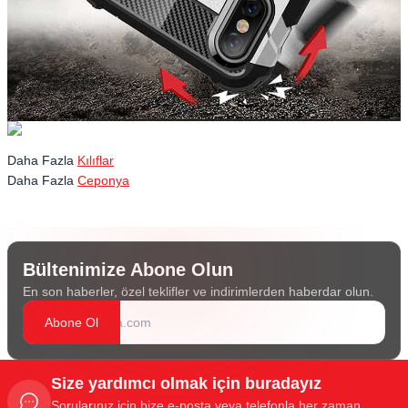
Daha Fazla
Kılıflar
Daha Fazla
Ceponya
Bültenimize Abone Olun
En son haberler, özel teklifler ve indirimlerden haberdar olun.
Abone Ol
Size yardımcı olmak için buradayız
Sorularınız için bize e-posta veya telefonla her zaman