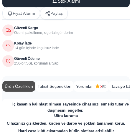
Stok Alarmı
Fiyat Alarmı
Paylaş
Güvenli Kargo
Özenli paketleme, sigortalı gönderim
Kolay İade
14 gün içinde koşulsuz iade
Güvenli Ödeme
256-bit SSL korumalı altyapı
Ürün Özellikleri
Taksit Seçenekleri
Yorumlar
Tavsiye Et
5
(0)
​
İç kasanın kalınlaştırılması sayesinde cihazınızı sımsıkı tutar ve
düşmesini engeller.
Ultra koruma
Cihazınızı çiziklerden, kirden ve darbe ve şoktan tamamen korur.
Hard case kılıfı çıkarmadan bütün slotlara erişilebilir.