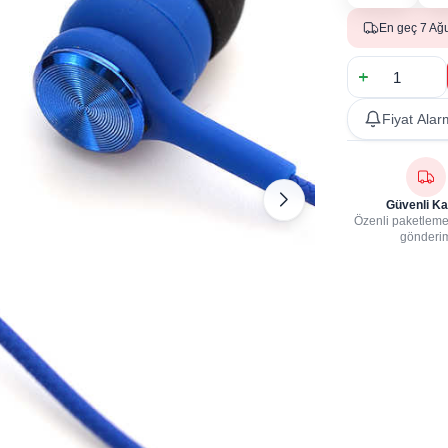
En geç 7 Ağ
Fiyat Alar
Güvenli Ka
Özenli paketleme,
gönderi