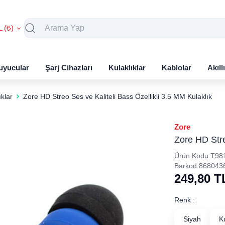
L (₺)
uyucular
Şarj Cihazları
Kulaklıklar
Kablolar
Akıll
ıklar
Zore HD Streo Ses ve Kaliteli Bass Özellikli 3.5 MM Kulaklık
Zore
Zore HD Stre
Ürün Kodu:
T98
Barkod:
868043
249,80
T
Renk :
Siyah
K