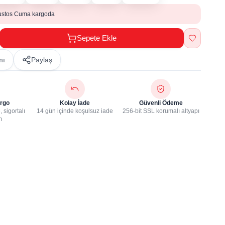
ustos Cuma kargoda
Sepete Ekle
mı
Paylaş
rgo
Kolay İade
Güvenli Ödeme
 sigortalı
14 gün içinde koşulsuz iade
256-bit SSL korumalı altyapı
m