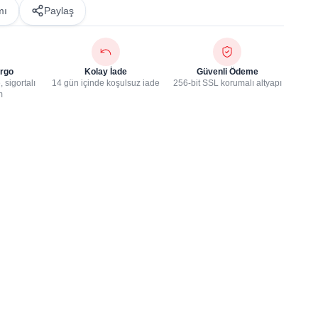
mı
Paylaş
rgo
Kolay İade
Güvenli Ödeme
 sigortalı
14 gün içinde koşulsuz iade
256-bit SSL korumalı altyapı
m