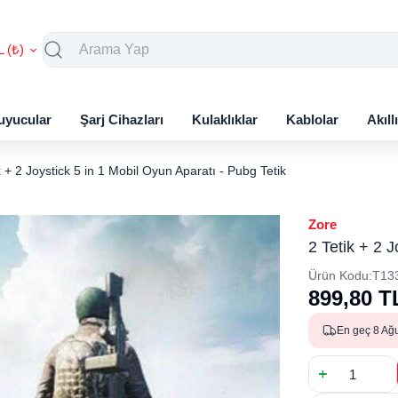
L (₺)
uyucular
Şarj Cihazları
Kulaklıklar
Kablolar
Akıll
tik + 2 Joystick 5 in 1 Mobil Oyun Aparatı - Pubg Tetik
Zore
​​2 Tetik + 2
Ürün Kodu:
T13
899,80
T
En geç 8 Ağ