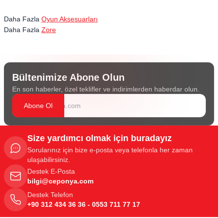
Daha Fazla
Oyun Aksesuarları
Daha Fazla
Zore
Bültenimize Abone Olun
En son haberler, özel teklifler ve indirimlerden haberdar olun.
Abone Ol
Size yardımcı olmak için buradayız
Sorularınız için bize e-posta veya telefonla her zaman
ulaşabilirsiniz.
Destek E-Posta
bilgi@ceponya.com
Destek Telefon
+90 312 434 36 36 - 0553 711 77 17