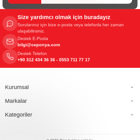
Size yardımcı olmak için buradayız
Sorularınız için bize e-posta veya telefonla her zaman
ulaşabilirsiniz.
Destek E-Posta
bilgi@ceponya.com
Destek Telefon
+90 312 434 36 36 - 0553 711 77 17
Kurumsal
Markalar
Kategoriler