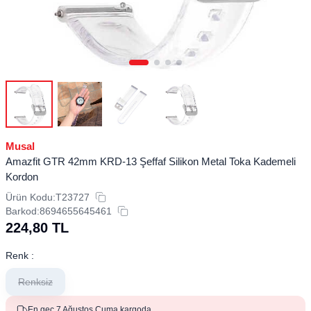
Musal
Amazfit GTR 42mm KRD-13 Şeffaf Silikon Metal Toka Kademeli
Kordon
Ürün Kodu:
T23727
Barkod:
8694655645461
224,80
TL
Renk :
Renksiz
En geç 7 Ağustos Cuma kargoda