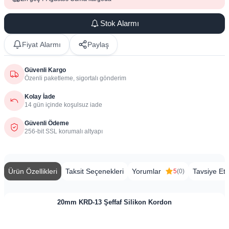
Stok Alarmı
Fiyat Alarmı
Paylaş
Güvenli Kargo
Özenli paketleme, sigortalı gönderim
Kolay İade
14 gün içinde koşulsuz iade
Güvenli Ödeme
256-bit SSL korumalı altyapı
Ürün Özellikleri
Taksit Seçenekleri
Yorumlar
Tavsiye Et
5
(0)
20mm ​​​KRD-13 Şeffaf Silikon Kordon