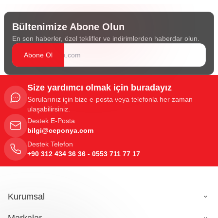
Bültenimize Abone Olun
En son haberler, özel teklifler ve indirimlerden haberdar olun.
Abone Ol
Size yardımcı olmak için buradayız
Sorularınız için bize e-posta veya telefonla her zaman
ulaşabilirsiniz.
Destek E-Posta
bilgi@ceponya.com
Destek Telefon
+90 312 434 36 36 - 0553 711 77 17
Kurumsal
Markalar