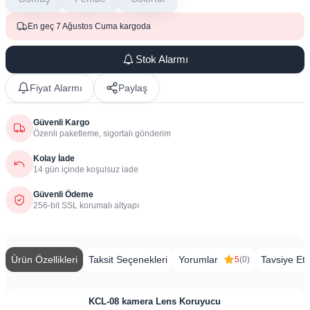
En geç 7 Ağustos Cuma kargoda
Stok Alarmı
Fiyat Alarmı
Paylaş
Güvenli Kargo
Özenli paketleme, sigortalı gönderim
Kolay İade
14 gün içinde koşulsuz iade
Güvenli Ödeme
256-bit SSL korumalı altyapı
Ürün Özellikleri
Taksit Seçenekleri
Yorumlar
Tavsiye Et
5
(0)
KCL-08 kamera Lens Koruyucu