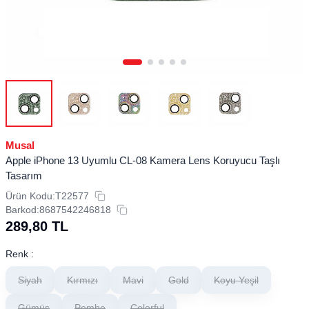
Musal
Apple iPhone 13 Uyumlu CL-08 ​​​​Kamera Lens Koruyucu Taşlı
Tasarım
Ürün Kodu:
T22577
Barkod:
8687542246818
289,80
TL
Renk :
Siyah
Kırmızı
Mavi
Gold
Koyu Yeşil
Gümüş
Pembe
Colorful