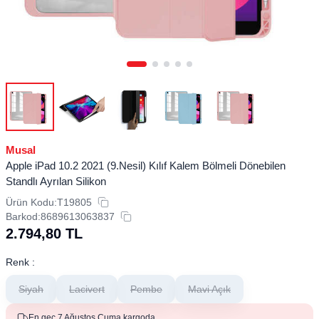
Musal
Apple iPad 10.2 2021 (9.Nesil) Kılıf Kalem Bölmeli Dönebilen
Standlı Ayrılan Silikon
Ürün Kodu:
T19805
Barkod:
8689613063837
2.794,80
TL
Renk :
Siyah
Lacivert
Pembe
Mavi Açık
En geç 7 Ağustos Cuma kargoda