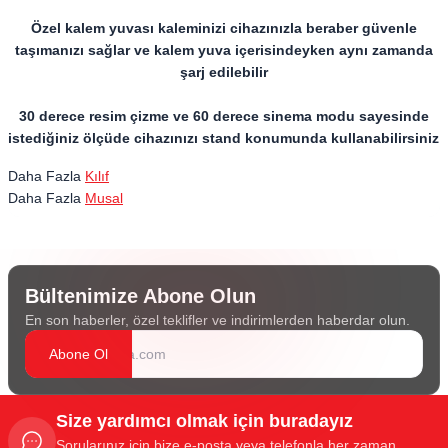
Özel kalem yuvası kaleminizi cihazınızla beraber güvenle
taşımanızı sağlar ve kalem yuva içerisindeyken aynı zamanda
şarj edilebilir
30 derece resim çizme ve 60 derece sinema modu sayesinde
istediğiniz ölçüde cihazınızı stand konumunda kullanabilirsiniz
Daha Fazla
Kılıf
Daha Fazla
Musal
Bültenimize Abone Olun
En son haberler, özel teklifler ve indirimlerden haberdar olun.
Abone Ol
Size yardımcı olmak için buradayız
Sorularınız için bize e-posta veya telefonla her zaman