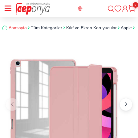
0
Giriş
Sepe
Anasayfa
Tüm Kategoriler
Kılıf ve Ekran Koruyucular
Apple
i