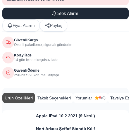
Stok Alarmı
Fiyat Alarmı
Paylaş
Güvenli Kargo
Özenli paketleme, sigortalı gönderim
Kolay İade
14 gün içinde koşulsuz iade
Güvenli Ödeme
256-bit SSL korumalı altyapı
Ürün Özellikleri
Taksit Seçenekleri
Yorumlar
Tavsiye Et
5
(0)
Apple iPad 10.2 2021 (9.Nesil)
Nort Arkası Şeffaf Standlı Kılıf