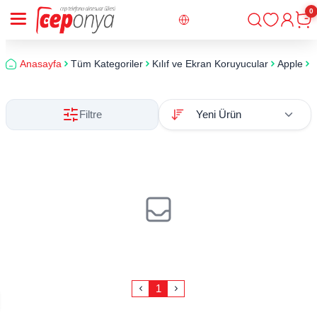
0
Giriş
Sepe
Anasayfa
Tüm Kategoriler
Kılıf ve Ekran Koruyucular
Apple
i
Filtre
1