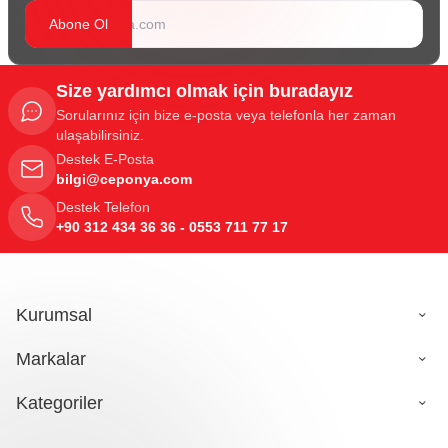
Abone Ol
Size yardımcı olmak için buradayız
Sorularınız için bize e-posta veya telefonla her zaman
ulaşabilirsiniz.
Destek E-Posta
bilgi@ceponya.com
Destek Telefon
+90 312 434 36 36 - 0553 711 77 17
Kurumsal
Markalar
Kategoriler