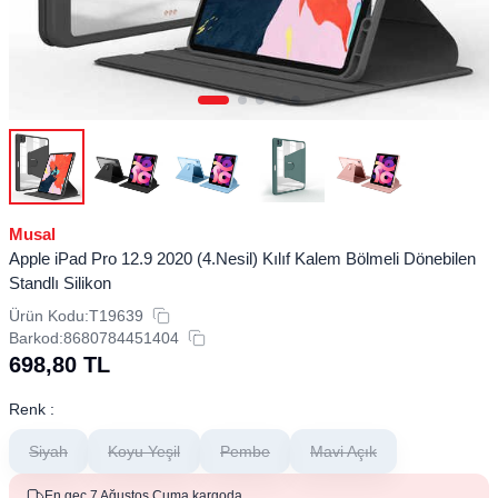
Musal
Apple iPad Pro 12.9 2020 (4.Nesil) Kılıf Kalem Bölmeli Dönebilen
Standlı Silikon
Ürün Kodu:
T19639
Barkod:
8680784451404
698,80
TL
Renk :
Siyah
Koyu Yeşil
Pembe
Mavi Açık
En geç 7 Ağustos Cuma kargoda