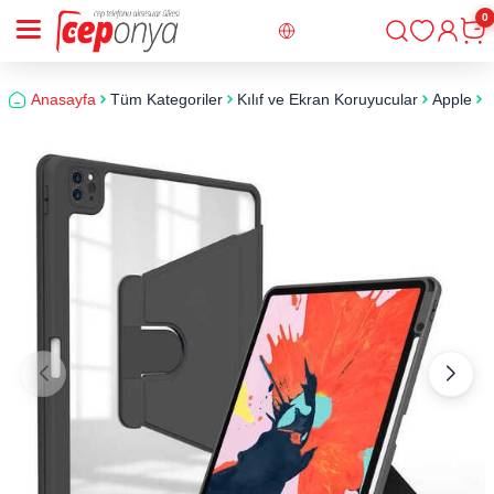
0
Giriş
Sepe
Anasayfa
Tüm Kategoriler
Kılıf ve Ekran Koruyucular
Apple
i