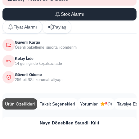
Stok Alarmı
Fiyat Alarmı
Paylaş
Güvenli Kargo
Özenli paketleme, sigortalı gönderim
Kolay İade
14 gün içinde koşulsuz iade
Güvenli Ödeme
256-bit SSL korumalı altyapı
Ürün Özellikleri
Taksit Seçenekleri
Yorumlar
Tavsiye Et
5
(0)
​Nayn Dönebilen Standlı Kılıf