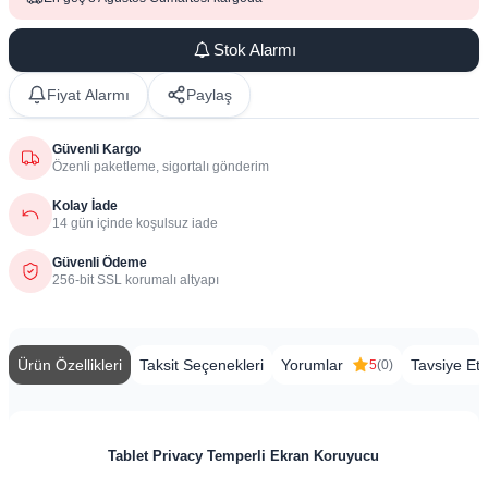
Stok Alarmı
Fiyat Alarmı
Paylaş
Güvenli Kargo
Özenli paketleme, sigortalı gönderim
Kolay İade
14 gün içinde koşulsuz iade
Güvenli Ödeme
256-bit SSL korumalı altyapı
Ürün Özellikleri
Taksit Seçenekleri
Yorumlar
Tavsiye Et
5
(0)
Tablet Privacy Temperli Ekran Koruyucu