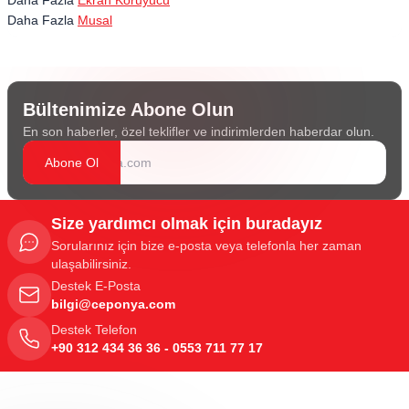
Daha Fazla
Musal
Bültenimize Abone Olun
En son haberler, özel teklifler ve indirimlerden haberdar olun.
Abone Ol
Size yardımcı olmak için buradayız
Sorularınız için bize e-posta veya telefonla her zaman
ulaşabilirsiniz.
Destek E-Posta
bilgi@ceponya.com
Destek Telefon
+90 312 434 36 36 - 0553 711 77 17