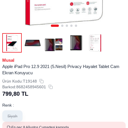
Musal
Apple iPad Pro 12.9 2021 (5.Nesil) Privacy Hayalet Tablet Cam
Ekran Koruyucu
Ürün Kodu:
T19148
Barkod:
8682458945601
799,80
TL
Renk :
Siyah
En geç 8 Ağustos Cumartesi kargoda