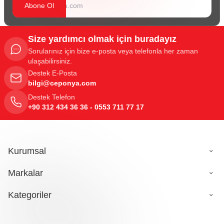
Abone Ol
Size yardımcı olmak için buradayız
Sorularınız için bize e-posta veya telefonla her zaman
ulaşabilirsiniz.
Destek E-Posta
bilgi@ceponya.com
Destek Telefon
+90 312 434 36 36 - 0553 711 77 17
Kurumsal
Markalar
Kategoriler