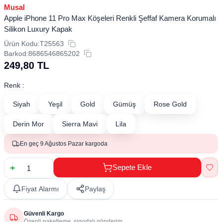
Musal
Apple iPhone 11 Pro Max Köşeleri Renkli Şeffaf Kamera Korumalı
Silikon Luxury Kapak
Ürün Kodu:
T25563
Barkod:
8686546865202
249,80
TL
Renk :
Siyah
Yeşil
Gold
Gümüş
Rose Gold
Derin Mor
Sierra Mavi
Lila
En geç 9 Ağustos Pazar kargoda
Sepete Ekle
Fiyat Alarmı
Paylaş
Güvenli Kargo
Özenli paketleme, sigortalı gönderim