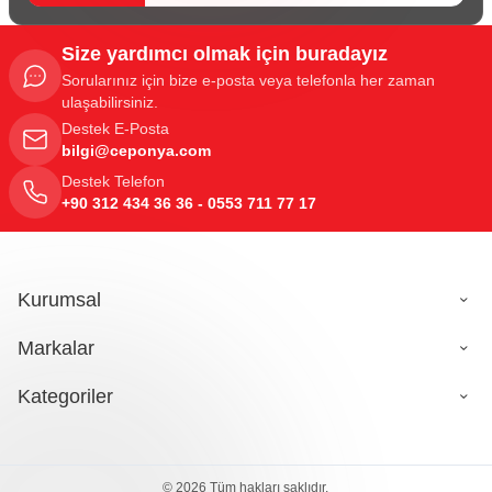
Size yardımcı olmak için buradayız
Sorularınız için bize e-posta veya telefonla her zaman
ulaşabilirsiniz.
Destek E-Posta
bilgi@ceponya.com
Destek Telefon
+90 312 434 36 36 - 0553 711 77 17
Kurumsal
Markalar
Kategoriler
© 2026 Tüm hakları saklıdır.