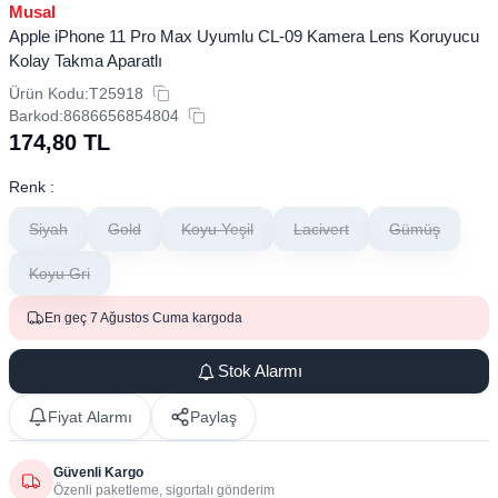
Musal
Apple iPhone 11 Pro Max Uyumlu CL-09 ​​​​Kamera Lens Koruyucu
Kolay Takma Aparatlı
Ürün Kodu:
T25918
Barkod:
8686656854804
174,80
TL
Renk :
Siyah
Gold
Koyu Yeşil
Lacivert
Gümüş
Koyu Gri
En geç 7 Ağustos Cuma kargoda
Stok Alarmı
Fiyat Alarmı
Paylaş
Güvenli Kargo
Özenli paketleme, sigortalı gönderim