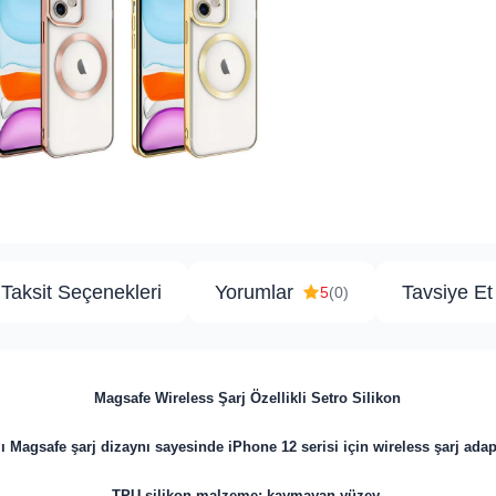
Taksit Seçenekleri
Yorumlar
Tavsiye Et
5
(0)
Magsafe Wireless Şarj Özellikli Setro Silikon
lı Magsafe şarj dizaynı sayesinde iPhone 12 serisi için wireless şarj ada
TPU silikon malzeme; kaymayan yüzey.