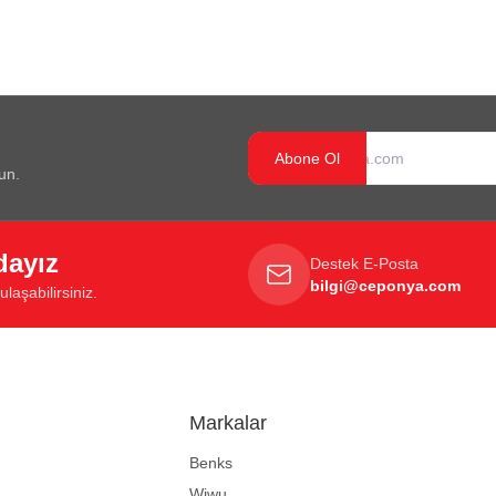
Abone Ol
un.
dayız
Destek E-Posta
bilgi@ceponya.com
laşabilirsiniz.
Markalar
Benks
Wiwu