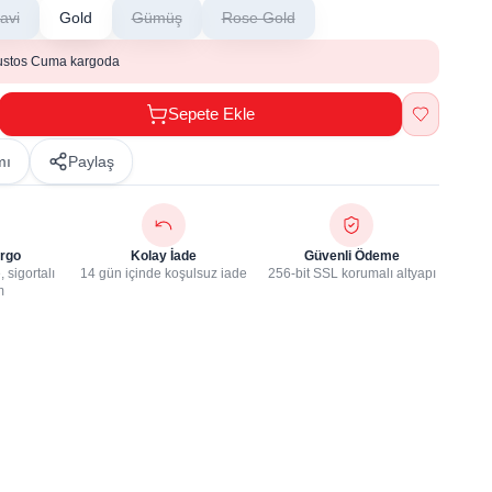
avi
Gold
Gümüş
Rose Gold
ustos Cuma kargoda
Sepete Ekle
mı
Paylaş
rgo
Kolay İade
Güvenli Ödeme
 sigortalı
14 gün içinde koşulsuz iade
256-bit SSL korumalı altyapı
m