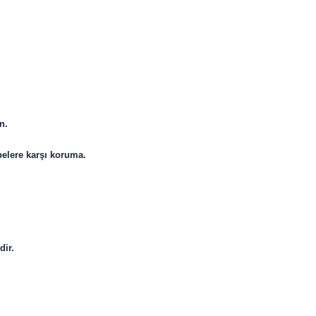
n.
belere karşı koruma.
dir.