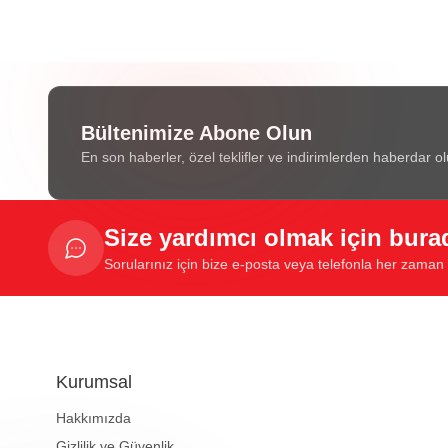
Bültenimize Abone Olun
En son haberler, özel teklifler ve indirimlerden haberdar ol
Size yardımcı olmak için bura
Sorularınız için bize e-posta veya telefonla her zaman u
Kurumsal
Hakkımızda
Gizlilik ve Güvenlik