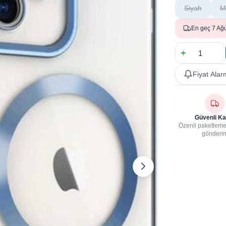
Siyah
M
En geç 7 Ağ
Fiyat Alar
Güvenli Ka
Özenli paketleme,
gönderi