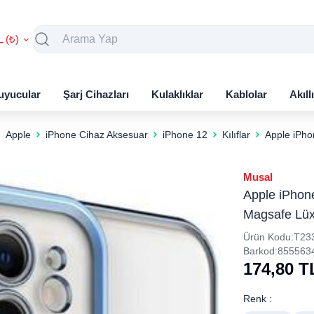
L (₺)
uyucular
Şarj Cihazları
Kulaklıklar
Kablolar
Akıll
Apple
iPhone Cihaz Aksesuar
iPhone 12
Kılıflar
Apple iPho
Musal
Apple iPhone
Magsafe Lüx 
Ürün Kodu:
T23
Barkod:
855563
174,80
T
Renk :