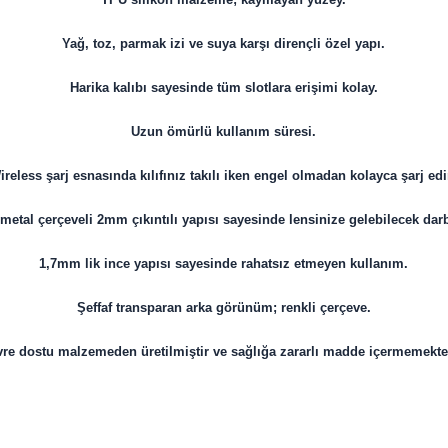
Yağ, toz, parmak izi ve suya karşı dirençli özel yapı.
Harika kalıbı sayesinde tüm slotlara erişimi kolay.
Uzun ömürlü kullanım süresi.
ireless şarj esnasında kılıfınız takılı iken engel olmadan kolayca şarj edi
etal çerçeveli 2mm çıkıntılı yapısı sayesinde lensinize gelebilecek dar
1,7mm lik ince yapısı sayesinde rahatsız etmeyen kullanım.
Şeffaf transparan arka görünüm; renkli çerçeve.
re dostu malzemeden üretilmiştir ve sağlığa zararlı madde içermemekte