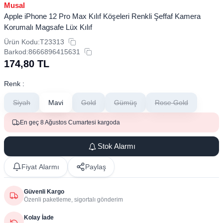
Musal
Apple iPhone 12 Pro Max Kılıf Köşeleri Renkli Şeffaf Kamera
Korumalı Magsafe Lüx Kılıf
Ürün Kodu:
T23313
Barkod:
8666896415631
174,80
TL
Renk :
Siyah
Mavi
Gold
Gümüş
Rose Gold
En geç 8 Ağustos Cumartesi kargoda
Stok Alarmı
Fiyat Alarmı
Paylaş
Güvenli Kargo
Özenli paketleme, sigortalı gönderim
Kolay İade