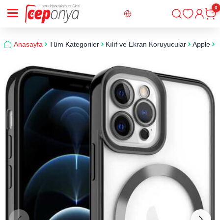
0
Giriş
Sepe
Anasayfa
Tüm Kategoriler
Kılıf ve Ekran Koruyucular
Apple
i