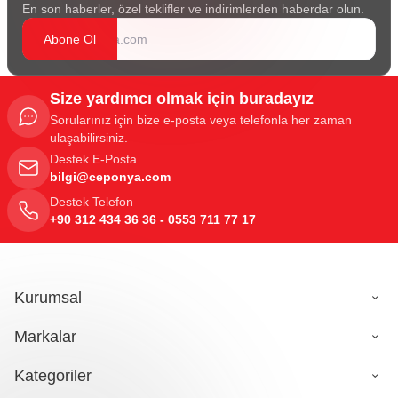
En son haberler, özel teklifler ve indirimlerden haberdar olun.
Abone Ol
Size yardımcı olmak için buradayız
Sorularınız için bize e-posta veya telefonla her zaman
ulaşabilirsiniz.
Destek E-Posta
bilgi@ceponya.com
Destek Telefon
+90 312 434 36 36 - 0553 711 77 17
Kurumsal
Markalar
Kategoriler