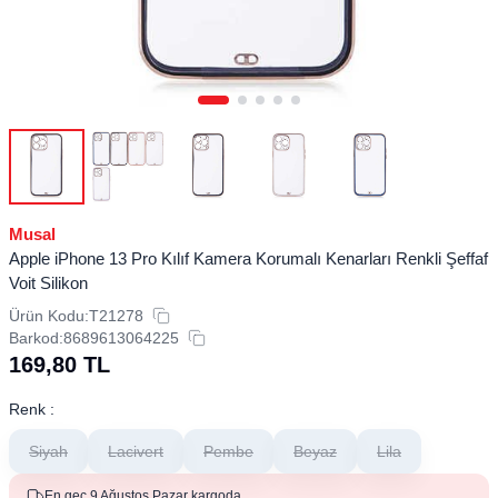
Musal
Apple iPhone 13 Pro Kılıf Kamera Korumalı Kenarları Renkli Şeffaf
Voit Silikon
Ürün Kodu:
T21278
Barkod:
8689613064225
169,80
TL
Renk :
Siyah
Lacivert
Pembe
Beyaz
Lila
En geç 9 Ağustos Pazar kargoda