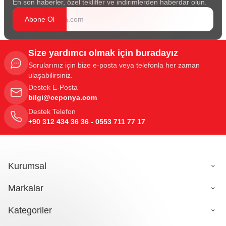
En son haberler, özel teklifler ve indirimlerden haberdar olun.
Abone Ol
Size yardımcı olmak için buradayız
Sorularınız için bize e-posta veya telefonla her zaman
ulaşabilirsiniz.
Destek E-Posta
bilgi@ceponya.com
Destek Telefon
+90 312 434 36 36 - 0553 711 77 17
Kurumsal
Markalar
Kategoriler