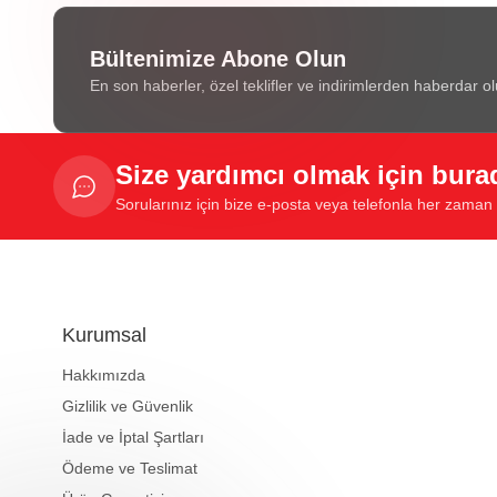
Bültenimize Abone Olun
En son haberler, özel teklifler ve indirimlerden haberdar ol
Size yardımcı olmak için bura
Sorularınız için bize e-posta veya telefonla her zaman u
Kurumsal
Hakkımızda
Gizlilik ve Güvenlik
İade ve İptal Şartları
Ödeme ve Teslimat