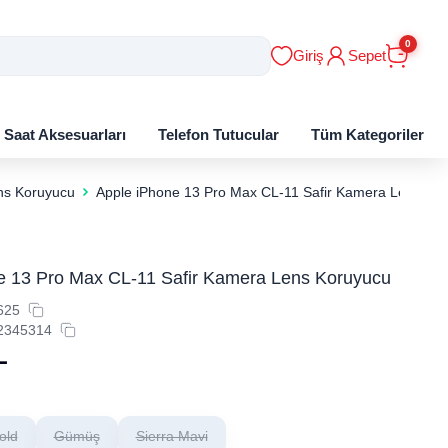
0
Giriş
Sepet
ı Saat Aksesuarları
Telefon Tutucular
Tüm Kategoriler
ns Koruyucu
Apple iPhone 13 Pro Max CL-11 Safir Kamera Lens Ko
e 13 Pro Max CL-11 Safir Kamera Lens Koruyucu
625
2345314
L
old
Gümüş
Sierra Mavi