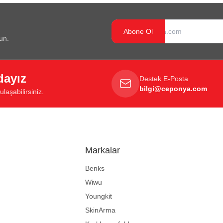
Abone Ol
un.
dayız
Destek E-Posta
bilgi@ceponya.com
laşabilirsiniz.
Markalar
Benks
Wiwu
Youngkit
SkinArma