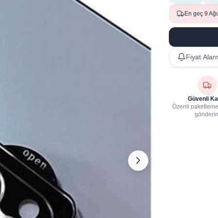
En geç 9 Ağ
Fiyat Alar
Güvenli Ka
Özenli paketleme,
gönderi