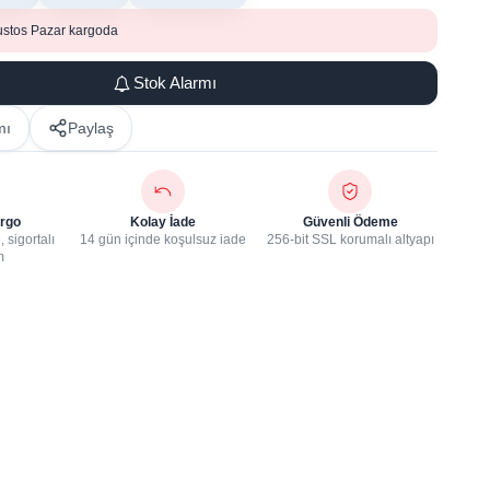
ustos Pazar kargoda
Stok Alarmı
mı
Paylaş
rgo
Kolay İade
Güvenli Ödeme
 sigortalı
14 gün içinde koşulsuz iade
256-bit SSL korumalı altyapı
m