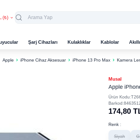
L (₺)
uyucular
Şarj Cihazları
Kulaklıklar
Kablolar
Akıll
Apple
iPhone Cihaz Aksesuar
iPhone 13 Pro Max
Kamera Le
Musal
Apple iPhon
Ürün Kodu:
T26
Barkod:
846351
174,80
T
Renk :
Siyah
G