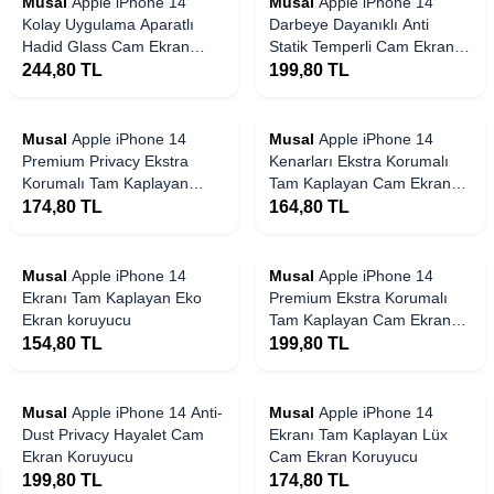
Musal
Apple iPhone 14
Musal
Apple iPhone 14
Kolay Uygulama Aparatlı
Darbeye Dayanıklı Anti
Hadid Glass Cam Ekran
Statik Temperli Cam Ekran
Koruyucu
Koruyucu
244,80
TL
199,80
TL
 Stoklarda
Yakında Stoklarda
Musal
Apple iPhone 14
Musal
Apple iPhone 14
Premium Privacy Ekstra
Kenarları Ekstra Korumalı
Korumalı Tam Kaplayan
Tam Kaplayan Cam Ekran
Cam Ekran Koruyucu
Koruyucu
174,80
TL
164,80
TL
 Stoklarda
Yakında Stoklarda
Musal
Apple iPhone 14
Musal
Apple iPhone 14
Ekranı Tam Kaplayan Eko
Premium Ekstra Korumalı
Ekran koruyucu
Tam Kaplayan Cam Ekran
Koruyucu
154,80
TL
199,80
TL
 Stoklarda
Yakında Stoklarda
Musal
Apple iPhone 14 Anti-
Musal
Apple iPhone 14
Dust Privacy Hayalet Cam
Ekranı Tam Kaplayan Lüx
Ekran Koruyucu
Cam Ekran Koruyucu
199,80
TL
174,80
TL