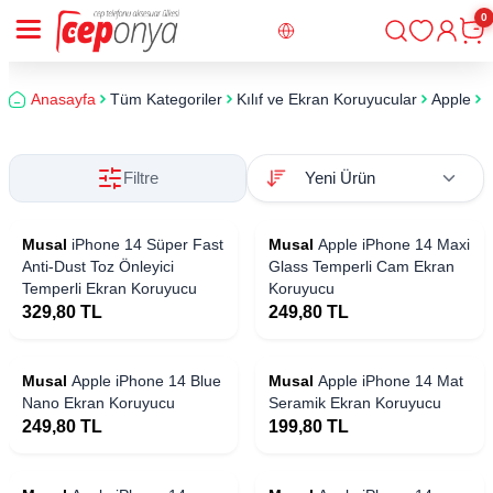
0
Giriş
Sepe
Anasayfa
Tüm Kategoriler
Kılıf ve Ekran Koruyucular
Apple
i
Filtre
Musal
iPhone 14 Süper Fast
Musal
Apple iPhone 14 Maxi
Anti-Dust Toz Önleyici
Glass Temperli Cam Ekran
Temperli Ekran Koruyucu
Koruyucu
329,80
TL
249,80
TL
Musal
Apple iPhone 14 Blue
Musal
Apple iPhone 14 Mat
Nano Ekran Koruyucu
Seramik Ekran Koruyucu
249,80
TL
199,80
TL
 Stoklarda
Yakında Stoklarda