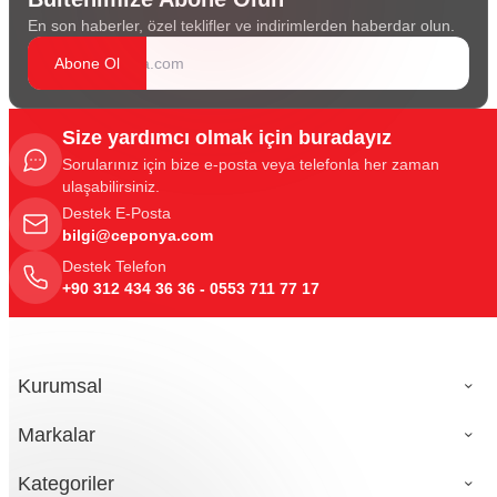
En son haberler, özel teklifler ve indirimlerden haberdar olun.
Abone Ol
Size yardımcı olmak için buradayız
Sorularınız için bize e-posta veya telefonla her zaman
ulaşabilirsiniz.
Destek E-Posta
bilgi@ceponya.com
Destek Telefon
+90 312 434 36 36 - 0553 711 77 17
Kurumsal
Markalar
Kategoriler