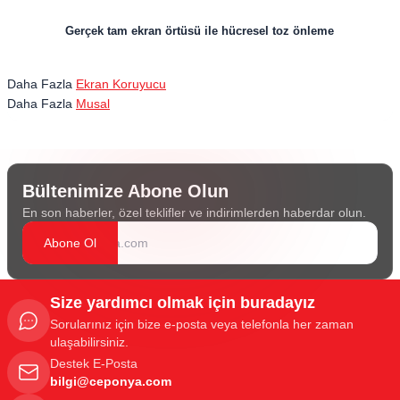
Gerçek tam ekran örtüsü ile hücresel toz önleme
Daha Fazla
Ekran Koruyucu
Daha Fazla
Musal
Bültenimize Abone Olun
En son haberler, özel teklifler ve indirimlerden haberdar olun.
Abone Ol
Size yardımcı olmak için buradayız
Sorularınız için bize e-posta veya telefonla her zaman
ulaşabilirsiniz.
Destek E-Posta
bilgi@ceponya.com