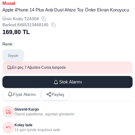
Musal
Apple iPhone 14 Plus Anti-Dust Ahize Toz Önler Ekran Koruyucu
Ürün Kodu:
T24304
Barkod:
8465313468145
169,80
TL
Renk :
Siyah
En geç 7 Ağustos Cuma kargoda
Stok Alarmı
Fiyat Alarmı
Paylaş
Güvenli Kargo
Özenli paketleme, sigortalı gönderim
Kolay İade
14 gün içinde koşulsuz iade