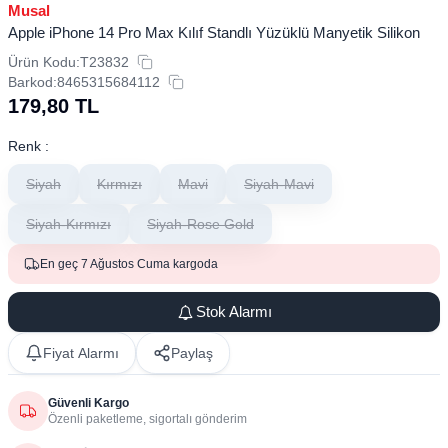
Musal
Apple iPhone 14 Pro Max Kılıf Standlı Yüzüklü Manyetik Silikon
Ürün Kodu:
T23832
Barkod:
8465315684112
179,80
TL
Renk :
Siyah
Kırmızı
Mavi
Siyah-Mavi
Siyah-Kırmızı
Siyah-Rose Gold
En geç 7 Ağustos Cuma kargoda
Stok Alarmı
Fiyat Alarmı
Paylaş
Güvenli Kargo
Özenli paketleme, sigortalı gönderim