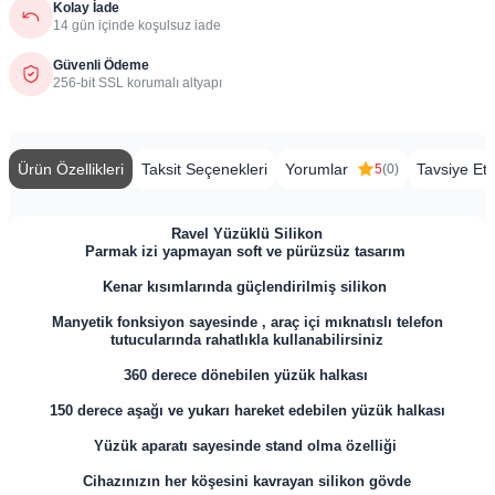
Kolay İade
14 gün içinde koşulsuz iade
Güvenli Ödeme
256-bit SSL korumalı altyapı
Ürün Özellikleri
Taksit Seçenekleri
Yorumlar
Tavsiye Et
5
(0)
Ravel Yüzüklü Silikon
Parmak izi yapmayan soft ve pürüzsüz tasarım
Kenar kısımlarında güçlendirilmiş silikon
Manyetik fonksiyon sayesinde , araç içi mıknatıslı telefon
tutucularında rahatlıkla kullanabilirsiniz
360 derece dönebilen yüzük halkası
150 derece aşağı ve yukarı hareket edebilen yüzük halkası
Yüzük aparatı sayesinde stand olma özelliği
Cihazınızın her köşesini kavrayan silikon gövde