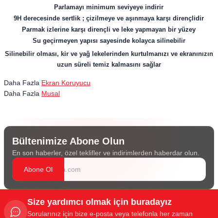
Parlamayı minimum seviyeye indirir
9H derecesinde sertlik ; çizilmeye ve aşınmaya karşı dirençlidir
Parmak izlerine karşı dirençli ve leke yapmayan bir yüzey
Su geçirmeyen yapısı sayesinde kolayca silinebilir
Silinebilir olması, kir ve yağ lekelerinden kurtulmanızı ve ekranınızın
uzun süreli temiz kalmasını sağlar​
Daha Fazla
Ekran Koruyucu
Daha Fazla
Musal
Bültenimize Abone Olun
En son haberler, özel teklifler ve indirimlerden haberdar olun.
Abone Ol
Size yardımcı olmak için buradayız
Sorularınız için bize e-posta veya telefonla her zaman