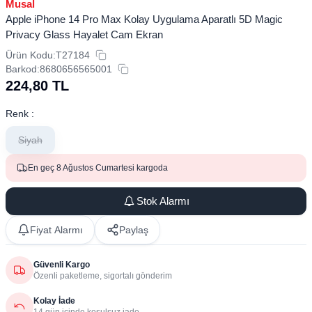
Musal
Apple iPhone 14 Pro Max Kolay Uygulama Aparatlı 5D Magic
Privacy Glass Hayalet Cam Ekran
Ürün Kodu:
T27184
Barkod:
8680656565001
224,80
TL
Renk :
Siyah
En geç 8 Ağustos Cumartesi kargoda
Stok Alarmı
Fiyat Alarmı
Paylaş
Güvenli Kargo
Özenli paketleme, sigortalı gönderim
Kolay İade
14 gün içinde koşulsuz iade