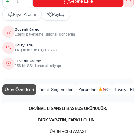
Sepete Ekle
Fiyat Alarmı
Paylaş
Güvenli Kargo
Özenli paketleme, sigortalı gönderim
Kolay İade
14 gün içinde koşulsuz iade
Güvenli Ödeme
256-bit SSL korumalı altyapı
Ürün Özellikleri
Taksit Seçenekleri
Yorumlar
Tavsiye Et
5
(0)
ORJİNAL LİSANSLI BASEUS ÜRÜNÜDÜR.
FARK YARATIN, FARKLI OLUN...
ÜRÜN AÇIKLAMASI