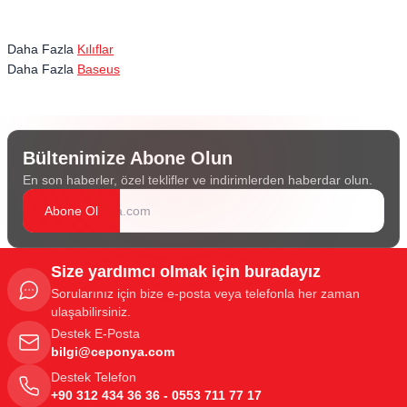
Daha Fazla
Kılıflar
Daha Fazla
Baseus
Bültenimize Abone Olun
En son haberler, özel teklifler ve indirimlerden haberdar olun.
Abone Ol
Size yardımcı olmak için buradayız
Sorularınız için bize e-posta veya telefonla her zaman
ulaşabilirsiniz.
Destek E-Posta
bilgi@ceponya.com
Destek Telefon
+90 312 434 36 36 - 0553 711 77 17