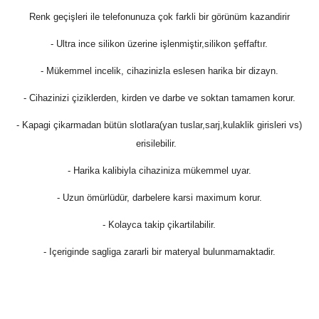
Renk geçişleri ile telefonunuza çok farkli bir görünüm kazandirir
- Ultra ince silikon üzerine işlenmiştir,silikon şeffaftır.
- Mükemmel incelik, cihazinizla eslesen harika bir dizayn.
- Cihazinizi çiziklerden, kirden ve darbe ve soktan tamamen korur.
- Kapagi çikarmadan bütün slotlara(yan tuslar,sarj,kulaklik girisleri vs)
erisilebilir.
- Harika kalibiyla cihaziniza mükemmel uyar.
- Uzun ömürlüdür, darbelere karsi maximum korur.
- Kolayca takip çikartilabilir.
- Içeriginde sagliga zararli bir materyal bulunmamaktadir.